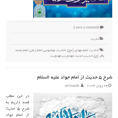
Leave a comment
حدیث
احادیث امام مهدی (عج)
,
احادیث موضوعی
,
امام زمان
,
امام محمد
باقر (ع)
,
حدیث
,
حدیث مهدویت
,
مهدویت
شرح 5 حدیث از امام جواد علیه السلام
24 ژوئن 2024
nevisande
در این مطلب
قصد داریم به
شرح 5 حدیث
از امام جواد