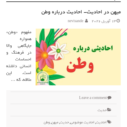
میهن در احادیث- احادیث درباره وطن
13 آوریل 2026
nevisande
مفهوم «وطن»
همواره
جایگاهی والا
در فرهنگ و
احساسات
انسانی داشته
است. این
علاقه، که …
Leave a comment
حدیث
احادیث
,
احادیث موضوعی
,
حدیث
,
میهن
,
وطن