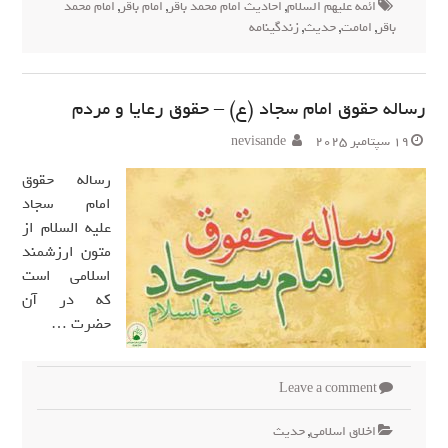
ائمه علیهم السلام
,
احادیث امام محمد باقر
,
امام باقر
,
امام محمد
باقر
,
امامت
,
حدیث
,
زندگینامه
رساله حقوق امام سجاد (ع) – حقوق رعایا و مردم
19 سپتامبر 2025
nevisande
رساله حقوق
امام سجاد
علیه ‌السلام از
متون ارزشمند
اسلامی است
که در آن
حضرت …
Leave a comment
اخلاق اسلامی
,
حدیث