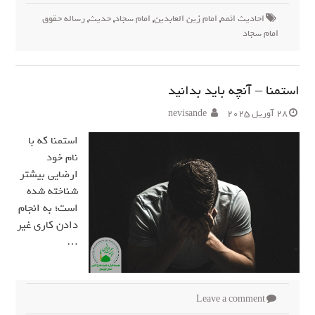
احادیث ائمه
,
امام زین العابدین
,
امام سجاد
,
حدیث
,
رساله حقوق
امام سجاد
استمنا – آنچه باید بدانید
28 آوریل 2025
nevisande
استمنا که با
نام خود
ارضایی بیشتر
شناخته شده
است؛ به انجام
دادن کاری غیر
…
Leave a comment