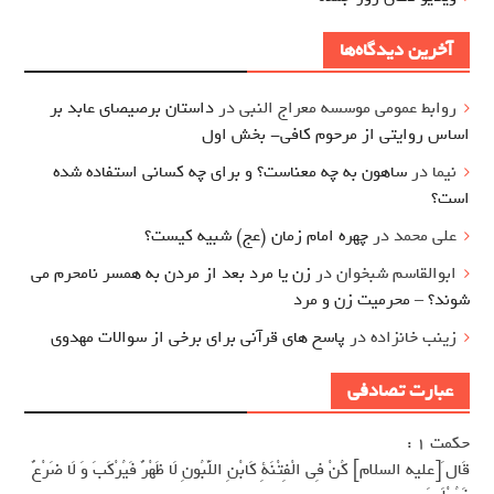
آخرین دیدگاه‌ها
روابط عمومی موسسه معراج النبی
در
داستان برصیصای عابد بر
اساس روایتی از مرحوم کافی- بخش اول
نیما
در
ساهون به چه معناست؟ و برای چه کسانی استفاده شده
است؟
علی محمد
در
چهره امام زمان (عج) شبیه کیست؟
ابوالقاسم شبخوان
در
زن یا مرد بعد از مردن به همسر نامحرم می
شوند؟ – محرمیت زن و مرد
زینب خانزاده
در
پاسخ های قرآنی برای برخی از سوالات مهدوی
عبارت تصادفی
حکمت 1 :
قَال َ[عليه السلام] كُنْ فِى الْفِتْنَةِ كَابْنِ اللَّبُونِ لَا ظَهْرٌ فَيُرْكَبَ وَ لَا ضَرْعٌ