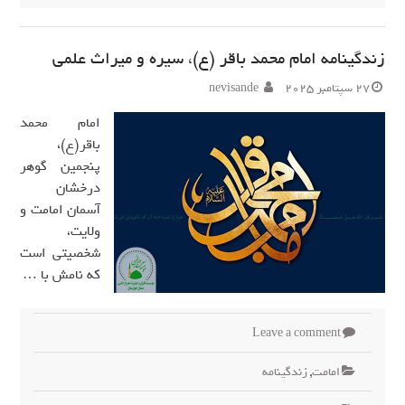
زندگینامه امام محمد باقر (ع)، سیره و میراث علمی
27 سپتامبر 2025
nevisande
امام محمد
باقر(ع)،
پنجمین گوهر
درخشان
آسمان امامت و
ولایت،
شخصیتی است
که نامش با …
Leave a comment
امامت
,
زندگینامه