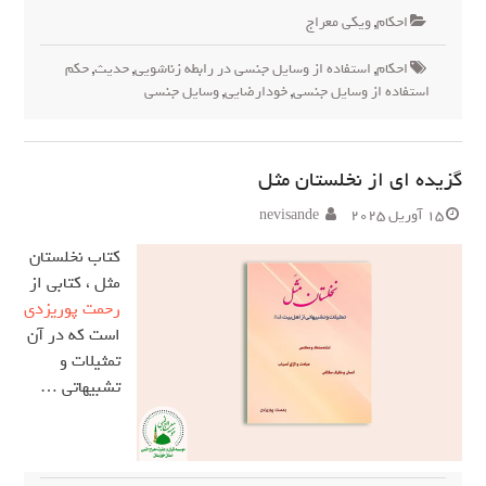
احکام
,
ویکی معراج
احکام
,
استفاده از وسایل جنسی در رابطه زناشویی
,
حدیث
,
حکم
استفاده از وسایل جنسی
,
خودارضایی
,
وسایل جنسی
گزیده ای از نخلستان مثل
15 آوریل 2025
nevisande
کتاب نخلستان
مثل ، کتابی از
رحمت پوریزدی
است که در آن
تمثیلات و
تشبیهاتی …