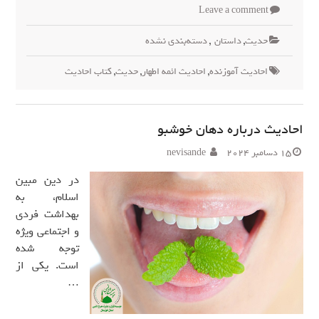
Leave a comment
حدیث
,
داستان
,
دسته‌بندی نشده
احادیث آموزنده
,
احادیث ائمه اطهار
,
حدیث
,
کتاب احادیث
احادیث درباره دهان خوشبو
15 دسامبر 2024
nevisande
در دین مبین
اسلام، به
بهداشت فردی
و اجتماعی ویژه
توجه شده
است. یکی از
…