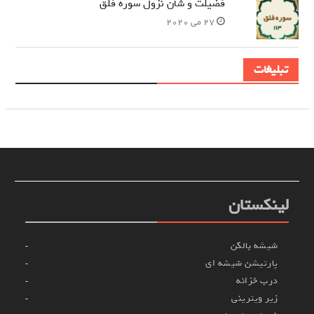
فضیلت و شان نزول سوره فلق
27 می 2020
تبلیغات
لینکستان
شیشه بالکن
پارتیشن شیشه ای
درب خزانه
زیر ویترینی