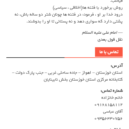
فَيُحْلَبَ.
روش برخورد با فتنه ها(اخلاقى ، سياسى)
درود خدا بر او ، فرمود: در فتنه ها چونان شتر دو ساله باش، نه
پشتى دارد كه سوارى دهد و نه پستانى تا او را بدوشند.
—
امام علی علیه السلام
نقل قول بعدی
تماس با ما
آدرس:
استان خوزستان – اهواز – جاده ساحلی غربی – جنب پارک دولت –
کتابخانه مرکزی استان خوزستان بخش نابینایان
شماره تماس:
خانم خانزاده
۰۹۱۶۸۱۵۸۱۱۲
آقای عباسی
۰۹۳۵۶۴۳۰۷۵۶