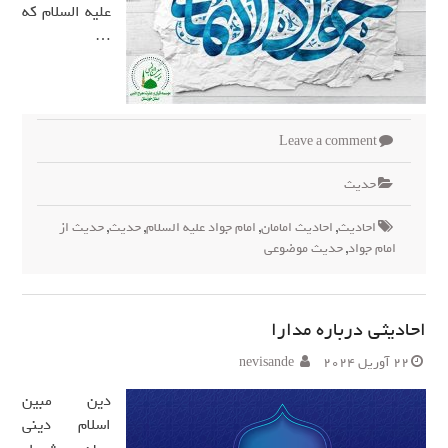
علیه السلام که
…
Leave a comment
حدیث
احادیث
,
احادیث امامان
,
امام جواد علیه السلام
,
حدیث
,
حدیث از
امام جواد
,
حدیث موضوعی
احادیثی درباره مدارا
22 آوریل 2024
nevisande
دین مبین
اسلام دینی