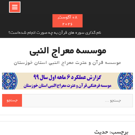
Ski
08 آگوست,
2026
t
نام‌ گذاری سوره های قرآن به چه صورت انجام شده‌است؟
conten
خوش اخلاقی در اسلام و تأثیر آن بر دیگران
معرفی سلیم بن قیس هلالی
موسسه معراج النبی
موسسه قرآن و عترت معراج النبی استان خوزستان
جستجو
برای:
برچسب:
حدیث