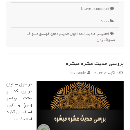
Leave a comment
حدیث
احادیث
,
احادیث ائمه اطهار
,
حدیث
,
دهان خوشبو
,
مسواک
,
مسواک زدن
بررسی حدیث عشره مبشره
9 آگوست 2024
nevisande
در طول سالیان
درازی که از
بعثت پیامبر
(ص) و ظهور
اسلام می گذرد
احادیث …