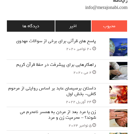
رایانامه:
info@merajonabi.com
محبوب
اخیر
دیدگاه ها
پاسخ های قرآنی برای برخی از سوالات مهدوی
20 نوامبر 2020
راهکارهایی برای پیشرفت در حفظ قرآن کریم
2 می 2020
داستان برصیصای عابد بر اساس روایتی از مرحوم
کافی- بخش اول
24 آوریل 2022
زن یا مرد بعد از مردن به همسر نامحرم می
شوند؟ – محرمیت زن و مرد
5 نوامبر 2024