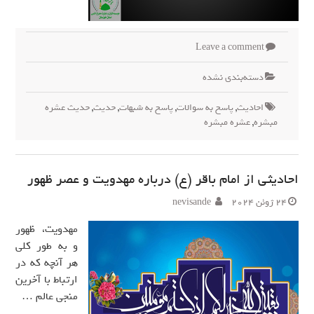
Leave a comment
دسته‌بندی نشده
احادیث
,
پاسخ به سوالات
,
پاسخ به شبهات
,
حدیث
,
حدیث عشره
مبشره
,
عشره مبشره
احادیثی از امام باقر (ع) درباره مهدویت و عصر ظهور
24 ژوئن 2024
nevisande
مهدویت، ظهور
و به طور کلی
هر آنچه که در
ارتباط با آخرین
منجی عالم …