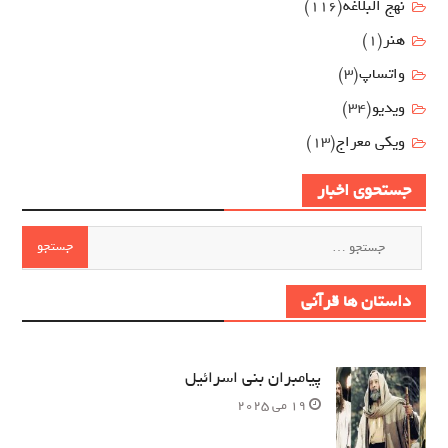
نهج البلاغه
(116)
هنر
(1)
واتساپ
(3)
ویدیو
(34)
ویکی معراج
(13)
جستحوی اخبار
جستجو
برای:
داستان ها قرآنی
پیامبران بنی اسرائیل
19 می 2025