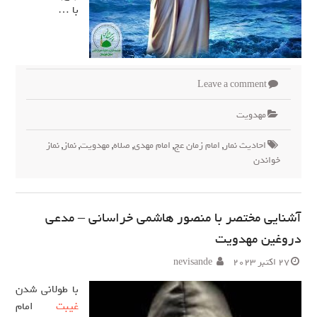
با …
Leave a comment
مهدويت
احادیث نمار
,
امام زمان عج
,
امام مهدی
,
صلاه
,
مهدویت
,
نماز
,
نماز
خواندن
آشنایی مختصر با منصور هاشمی خراسانی – مدعی
دروغین مهدویت
27 اکتبر 2023
nevisande
با طولانی شدن
غیبت
امام