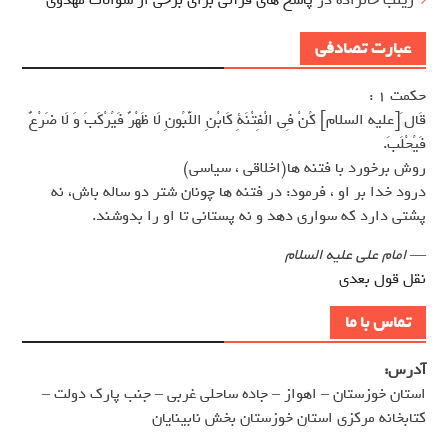
عبارت تصادفی
حکمت 1 :
قَال َ[عليه السلام] كُنْ فِى الْفِتْنَةِ كَابْنِ اللَّبُونِ لَا ظَهْرٌ فَيُرْكَبَ وَ لَا ضَرْعٌ
فَيُحْلَبَ.
روش برخورد با فتنه ها(اخلاقى ، سياسى)
درود خدا بر او ، فرمود: در فتنه ها چونان شتر دو ساله باش، نه
پشتى دارد كه سوارى دهد و نه پستانى تا او را بدوشند.
—
امام علی علیه السلام
نقل قول بعدی
تماس با ما
آدرس:
استان خوزستان – اهواز – جاده ساحلی غربی – جنب پارک دولت –
کتابخانه مرکزی استان خوزستان بخش نابینایان