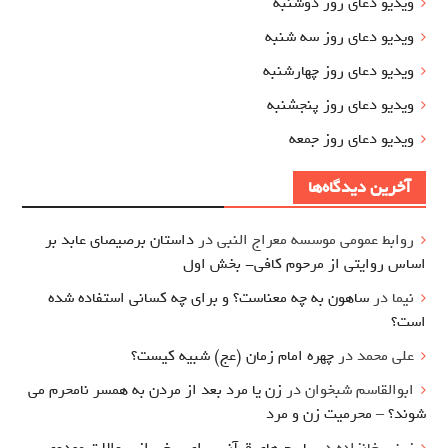
ویدیو دعای روز دوشنبه
ویدیو دعای روز سه شنبه
ویدیو دعای روز چهارشنبه
ویدیو دعای روز پنجشنبه
ویدیو دعای روز جمعه
آخرین دیدگاه‌ها
روابط عمومی موسسه معراج النبی
در
داستان برصیصای عابد بر
اساس روایتی از مرحوم کافی- بخش اول
نیما
در
ساهون به چه معناست؟ و برای چه کسانی استفاده شده
است؟
علی محمد
در
چهره امام زمان (عج) شبیه کیست؟
ابوالقاسم شبخوان
در
زن یا مرد بعد از مردن به همسر نامحرم می
شوند؟ – محرمیت زن و مرد
زینب خانزاده
در
پاسخ های قرآنی برای برخی از سوالات مهدوی