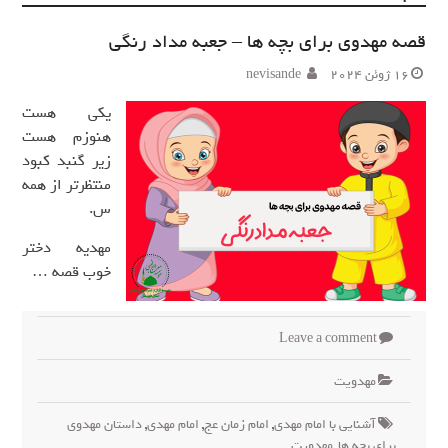
قصه مهدوی برای بچه ها – جعبه مداد رنگی
16 ژوئن 2024
nevisande
یکی هست
هنوزم هست
زیر گنبد کبود
منتظرتر از همه
س.
مهدیه دختر
خوب قصه …
Leave a comment
مهدويت
آشنایی با امام مهدی
,
امام زمان عج
,
امام مهدی
,
داستان مهدوی
برای بچه ها
,
مهدویت