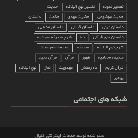
تفسیر نمونه
تفسیر نهج البلاغه
حدیث
حدیث موضوعی
حضرت مهدی
حکمت
داستان
داستان دینی
داستان قرآنی
داستان مذهبی
داستان های قرآنی
دعا
شرح صحیفه سجادیه
شرح نهج البلاغه
صحیفه
صحیفه امام سجاد
صحیفه سجادیه
ظهور
قرآن
قرآن مجید
قرآن کریم
ماه رمضان
مهدویت
نماز
نهج البلاغه
پیامبر
شبکه های اجتماعی
سئو شده توسط خدمات اینترنتی کلپال