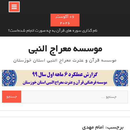
Ski
06 آگوست,
2026
t
conten
خوش اخلاقی در اسلام و تأثیر آن بر دیگران
معرفی سلیم بن قیس هلالی
موسسه معراج النبی
نام‌ گذاری سوره های قرآن به چه صورت انجام شده‌است؟
موسسه قرآن و عترت معراج النبی استان خوزستان
جستجو
برای:
برچسب:
امام مهدی