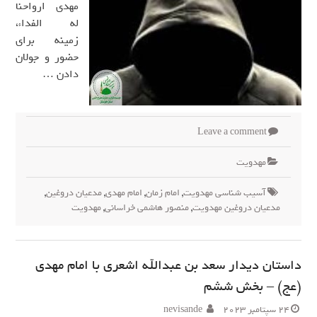
مهدی ارواحنا
له الفداء،
زمینه برای
حضور و جولان
دادن …
Leave a comment
مهدويت
آسیب شناسی مهدویت
,
امام زمان
,
امام مهدی
,
مدعیان دروغین
,
مدعیان دروغین مهدویت
,
منصور هاشمی خراسانی
,
مهدویت
داستان دیدار سعد بن عبدالله اشعری با امام مهدی
(عج) – بخش ششم
24 سپتامبر 2023
nevisande