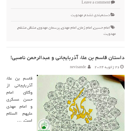
Leave a comment
دسته‌بندی نشده
,
مهدويت
امام حسین
,
امام زمان
,
امام مهدی
,
پرسمان مهدوی
,
منتظر
,
منتقم
,
مهدویت
داستان قاسم بن علاء آذربایجانی و عبدالرحمن ناصبی!
26 ژانویه 2024
nevisande
قاسم بن علاء
آذربایجانی از
وکلای امام
حسن عسکری
و امام مهدی
علیهم السلام
است. …