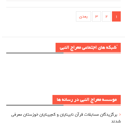
صفحه‌بندی
1
2
3
بعدی
نوشته‌ها
َشبکه های اجتماعی معراج النبی
موسسه معراج النبی در رسانه ها
برگزيدگان مسابقات قرآن نابینایان و کم‌بینایان خوزستان معرفي
شدند