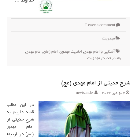
خداوند …
Leave a comment
مهدويت
آشنایی با امام مهدی
,
احادیث مهدوی
,
امام زمان
,
امام مهدی
,
بعثت
,
حدیث
,
مهدویت
شرح حدیثی از امام مهدی (عج)
7 نوامبر 2023
nevisande
در این مطلب
قصد داریم به
شرح حدیثی از
امام مهدی
(عج) در ارتباط