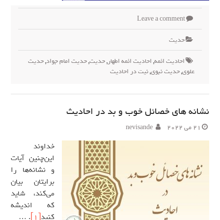
Leave a comment
حدیث
احادیث ائمه
,
احادیث ائمه اطهار
,
حدیث
,
حدیث امام جواد
,
حدیث
علوی
,
حدیث نبوی
,
نیت در احادیث
نشانه های خصائل خوب و بد در احادیث
21 می 2022
nevisande
خداوند
این‌چنین آیات
و نشانه‌ها را
برایتان بیان
می‌کند، شاید
که اندیشه
کنید
[1]
. …