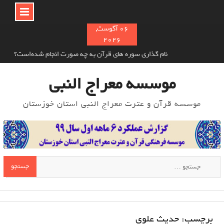
Ski
06 آگوست,
2026
t
conten
نام‌ گذاری سوره های قرآن به چه صورت انجام شده‌است؟
خوش اخلاقی در اسلام و تأثیر آن بر دیگران
معرفی سلیم بن قیس هلالی
موسسه معراج النبی
موسسه قرآن و عترت معراج النبی استان خوزستان
جستجو
برای:
برچسب:
حدیث علوی