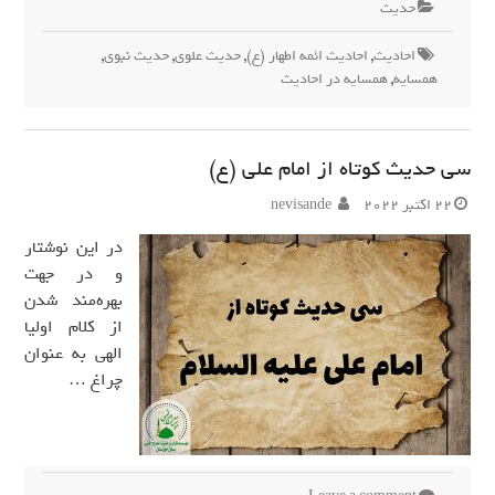
حدیث
احادیث
,
احادیث ائمه اطهار (ع)
,
حدیث علوی
,
حدیث نبوی
,
همسایه
,
همسایه در احادیث
سی حدیث کوتاه از امام علی (ع)
22 اکتبر 2022
nevisande
در این نوشتار
و در جهت
بهره‌مند شدن
از کلام اولیا
الهی به عنوان
چراغ …