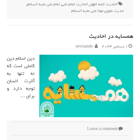
احادیث ائمه اطهار
,
احادیث امام علی
,
امام علی علیه السلام
,
حدیث علوی
,
مولا علی علیه السلام
همسایه در احادیث
1 دسامبر 2023
nevisande
دین اسلام دین
کاملی است که
نه تنها به
آخرت انسان
توجه دارد و
برای …
Leave a comment