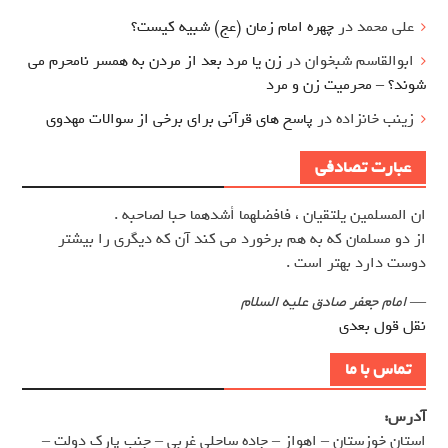
علی محمد
در
چهره امام زمان (عج) شبیه کیست؟
ابوالقاسم شبخوان
در
زن یا مرد بعد از مردن به همسر نامحرم می
شوند؟ – محرمیت زن و مرد
زینب خانزاده
در
پاسخ های قرآنی برای برخی از سوالات مهدوی
عبارت تصادفی
ان المسلمين يلتقيان ، فافضلهما أشدهما حبا لصاحبه .
از دو مسلمان كه به هم برخورد مي كند آن كه ديگري را بيشتر
دوست دارد بهتر است .
—
امام جعفر صادق علیه السلام
نقل قول بعدی
تماس با ما
آدرس:
استان خوزستان – اهواز – جاده ساحلی غربی – جنب پارک دولت –