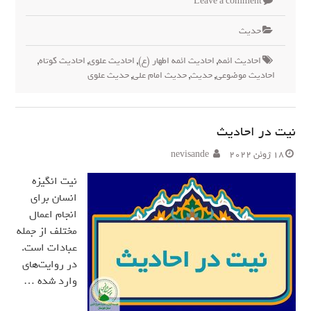
Leave a comment
حدیث
احادیث ائمه
,
احادیث ائمه اطهار (ع)
,
احادیث علوی
,
احادیث کوتاه
,
احادیث موضوعی
,
حدیث
,
حدیث امام علی
,
حدیث علوی
نیت در احادیث
18 ژوئن 2022
nevisande
نیت انگیزه
انسان برای
انجام اعمال
مختلف از جمله
عبادات است.
در روایت‌های
وارد شده …