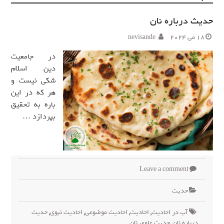
حدیث درباره نان
18 می 2024
nevisande
در جامعیت
دین اسلام
شکی نیست و
هر که در این
باره به تحقیق
بپردازد …
Leave a comment
حدیث
آب در احادیث
,
احادیث
,
احادیث موضوعی
,
احادیث نبوی
,
حدیث
درباره نان
,
حدیث علوی
,
نان