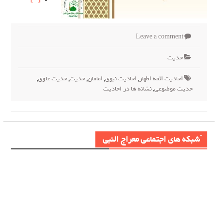
Leave a comment
حدیث
احادیث ائمه اطهار
,
احادیث نبوی
,
امامان
,
حدیث
,
حدیث علوی
,
حدیث موضوعی
,
نشانه ها در احادیث
َشبکه های اجتماعی معراج النبی