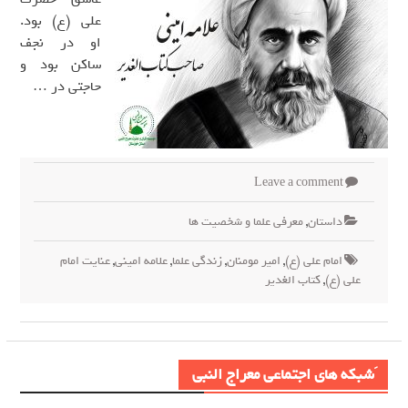
علی (ع) بود.
او در نجف
ساکن بود و
حاجتی در …
Leave a comment
داستان
,
معرفی علما و شخصیت ها
امام علی (ع)
,
امیر مومنان
,
زندگی علما
,
علامه امینی
,
عنایت امام
علی (ع)
,
کتاب الغدیر
َشبکه های اجتماعی معراج النبی