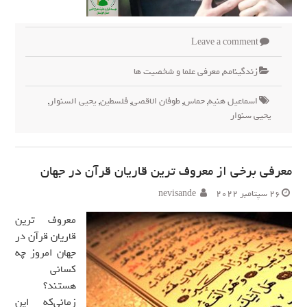
Leave a comment
زندگینامه
,
معرفی علما و شخصیت ها
اسماعیل هنیه
,
حماس
,
طوفان الاقصی
,
فلسطین
,
یحیی السنوار
,
یحیی سنوار
معرفی برخی از معروف ترین قاریان قرآن در جهان
26 سپتامبر 2022
nevisande
معروف ترین
قاریان قرآن در
جهان امروز چه
کسانی
هستند؟
زمانی‌که این