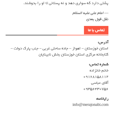
پشتى دارد كه سوارى دهد و نه پستانى تا او را بدوشند.
—
امام علی علیه السلام
نقل قول بعدی
تماس با ما
آدرس:
استان خوزستان – اهواز – جاده ساحلی غربی – جنب پارک دولت –
کتابخانه مرکزی استان خوزستان بخش نابینایان
شماره تماس:
خانم خانزاده
۰۹۱۶۸۱۵۸۱۱۲
آقای عباسی
۰۹۳۵۶۴۳۰۷۵۶
رایانامه:
info@merajonabi.com