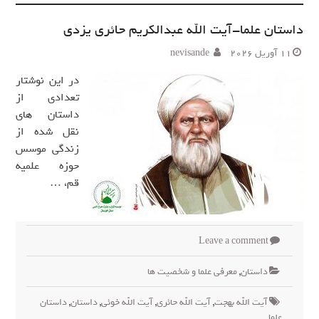
داستان علما-آیت الله عبدالکریم حائری یزدی
11 آوریل 2026
nevisande
در این نوشتار
تعدادی از
داستان های
نقل شده از
زندگی موسس
حوزه علمیه
قم، …
Leave a comment
داستان
,
معرفی علما و شخصیت ها
آیت الله بهجت
,
آیت الله حائری
,
آیت الله خوئی
,
داستان
,
داستان
علما