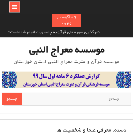
Ski
09 آگوست,
2026
t
conten
نام‌ گذاری سوره های قرآن به چه صورت انجام شده‌است؟
خوش اخلاقی در اسلام و تأثیر آن بر دیگران
معرفی سلیم بن قیس هلالی
موسسه معراج النبی
موسسه قرآن و عترت معراج النبی استان خوزستان
جستجو
برای:
دسته:
معرفی علما و شخصیت ها