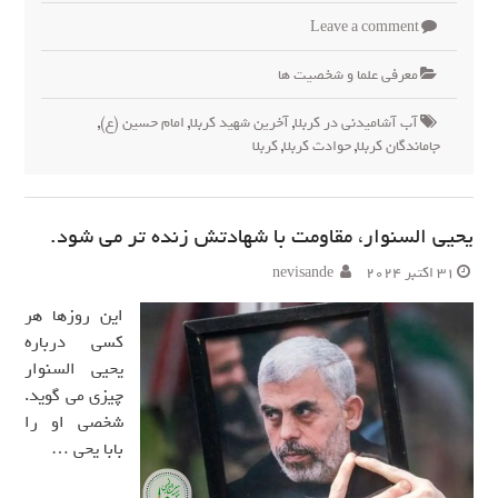
Leave a comment
معرفی علما و شخصیت ها
آب آشامیدنی در کربلا
,
آخرین شهید کربلا
,
امام حسین (ع)
,
جاماندگان کربلا
,
حوادث کربلا
,
کربلا
یحیی السنوار، مقاومت با شهادتش زنده تر می شود.
31 اکتبر 2024
nevisande
این روزها هر
کسی درباره
یحیی السنوار
چیزی می گوید.
شخصی او را
بابا یحی …