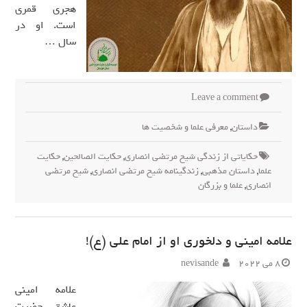
هجری قمری
است. او در
سال …
Leave a comment
داستان
,
معرفی علما و شخصیت ها
حکایاتی از زندگی شیخ مرتضی انصاری
,
حکایت الصالحین
,
حکایت
علما
,
داستان مذهبی
,
زندگینامه شیخ مرتضی انصاری
,
شیخ مرتضی
انصاری
,
علما و بزرگان
علامه امینی و دلخوری او از امام علی (ع)!
8 می 2022
nevisande
علامه امینی
عاشق حضرت