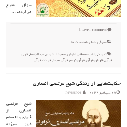
سوال مطرح
می‌گردد، …
Leave a comment
معرفی علما و شخصیت ها
تجوید
,
راغب مصطفی غلوش
,
سعود الشریم
,
عبدالباسط
,
قاری
قرآن
,
قاریان قرآن
,
قرآن کریم
,
قرآن مجید
,
قرائت قرآن
حکایت‌هایی از زندگی شیخ مرتضی انصاری
25 سپتامبر 2022
nevisande
شیخ مرتضی
انصاری از
فقهای والا مقام
قرن سیزده