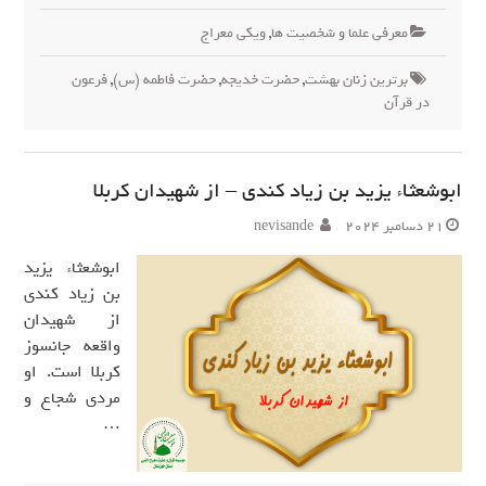
معرفی علما و شخصیت ها
,
ویکی معراج
برترین زنان بهشت
,
حضرت خدیجه
,
حضرت فاطمه (س)
,
فرعون
در قرآن
ابوشعثاء یزید بن زیاد کندی – از شهیدان کربلا
21 دسامبر 2024
nevisande
ابوشعثاء یزید
بن زیاد کندی
از شهیدان
واقعه جانسوز
کربلا است. او
مردی شجاع و
…