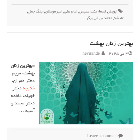
ابوبکر
,
اسماء بنت عمیس
,
امام علی
,
امیرمومنان
,
جنگ جمل
,
عایشه
,
محمد بن ابی بکر
بهترین زنان بهشت
4 می 2025
nevisande
«بهترین زنان
بهشت
، مریم
دختر عمران،
خدیجه
دختر
خویلد، فاطمه
دختر محمد و
آسیه …
Leave a comment