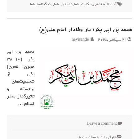
آیت الله قاضی
,
حکایت علما
,
داستان علما
,
زندگینامه علما
محمد بن ابی بکر؛ یار وفادار امام علی(ع)
21 سپتامبر 2025
nevisande
محمد بن ابی
بکر (۱۰–۳۸
هجری قمری)
یکی از
شخصیت‌های
برجسته و
تاثیرگذار صدر
اسلام …
Leave a comment
معرفی علما و شخصیت ها