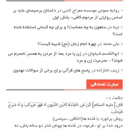
روابط عمومی موسسه معراج النبی
در
داستان برصیصای عابد بر
اساس روایتی از مرحوم کافی- بخش اول
نیما
در
ساهون به چه معناست؟ و برای چه کسانی استفاده شده
است؟
علی محمد
در
چهره امام زمان (عج) شبیه کیست؟
ابوالقاسم شبخوان
در
زن یا مرد بعد از مردن به همسر نامحرم می
شوند؟ – محرمیت زن و مرد
زینب خانزاده
در
پاسخ های قرآنی برای برخی از سوالات مهدوی
عبارت تصادفی
حکمت 1 :
قَال َ[عليه السلام] كُنْ فِى الْفِتْنَةِ كَابْنِ اللَّبُونِ لَا ظَهْرٌ فَيُرْكَبَ وَ لَا ضَرْعٌ
فَيُحْلَبَ.
روش برخورد با فتنه ها(اخلاقى ، سياسى)
درود خدا بر او ، فرمود: در فتنه ها چونان شتر دو ساله باش، نه