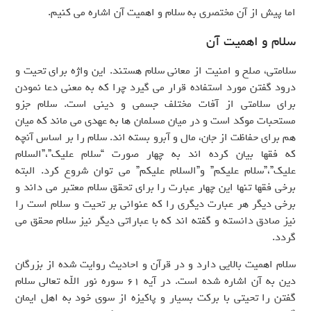
اما پیش از آن مختصری به سلام و اهمیت آن اشاره می کنیم.
سلام و اهمیت آن
سلامتی، صلح و امنیت از معانی سلام هستند. این واژه برای تحیت و
درود گفتن مورد استفاده قرار می گیرد چرا که به معنی دعا نمودن
برای سلامتی از آفات مختلف جسمی و دینی است. سلام جزو
مستحبات موکد است و در میان مسلمان ها به عهدی می ماند که میان
هم برای حفاظت از جان، مال و آبرو بسته اند. سلام را بر اساس آنچه
که فقها بیان کرده اند به چهار صورت “سلام علیک”،”السلام
علیک”،”سلام علیکم” و”السلام علیکم” می توان شروع کرد. البته
برخی فقها تنها این چهار عبارت را برای تحقق سلام معتبر می داند و
برخی دیگر هر عبارت دیگری را که عنوانی بر تحیت و سلام است را
نیز صادق دانسته و گفته اند که با عباراتی دیگر نیز سلام محقق می
گردد.
سلام اهمیت بالایی دارد و در قرآن و احادیث روایت شده از بزرگان
دین به آن اشاره شده است. در آیه 61 سوره نور الله تعالی سلام
گفتن را تحیتی با برکت بسیار و پاکیزه از سوی خود به اهل ایمان