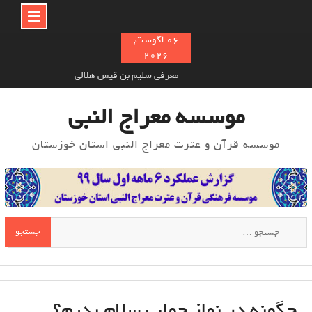
Ski
06 آگوست,
2026
t
conten
معرفی سلیم بن قیس هلالی
نام‌ گذاری سوره های قرآن به چه صورت انجام شده‌است؟
موسسه معراج النبی
خوش اخلاقی در اسلام و تأثیر آن بر دیگران
موسسه قرآن و عترت معراج النبی استان خوزستان
جستجو
برای:
چگونه در نماز جواب سلام بدیم؟