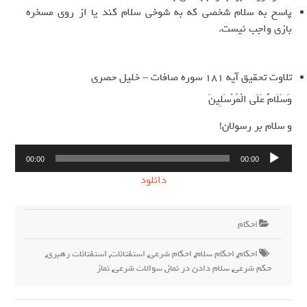
پاسخ به سلام شخصی که به شوخی سلام کند یا از روی مسخره
بازی واجب نیست.
تلاوت تحقیق آیه 181 سوره صافات – خلیل حصری
وَسَلَامٌ عَلَى الْمُرْسَلِينَ
و سلام بر رسولان!
پخش‌کننده
00:00
00:00
صوت
دانلود
احکام
احکام
,
احکام سلام
,
احکام شرعی
,
استفتائات
,
استفتائات رهبری
,
حکم شرعی
,
سلام دادن در نماز
,
سوالات شرعی
,
نماز