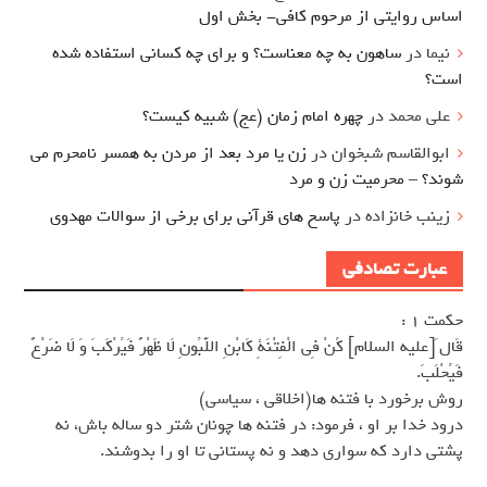
اساس روایتی از مرحوم کافی- بخش اول
نیما
در
ساهون به چه معناست؟ و برای چه کسانی استفاده شده
است؟
علی محمد
در
چهره امام زمان (عج) شبیه کیست؟
ابوالقاسم شبخوان
در
زن یا مرد بعد از مردن به همسر نامحرم می
شوند؟ – محرمیت زن و مرد
زینب خانزاده
در
پاسخ های قرآنی برای برخی از سوالات مهدوی
عبارت تصادفی
حکمت 1 :
قَال َ[عليه السلام] كُنْ فِى الْفِتْنَةِ كَابْنِ اللَّبُونِ لَا ظَهْرٌ فَيُرْكَبَ وَ لَا ضَرْعٌ
فَيُحْلَبَ.
روش برخورد با فتنه ها(اخلاقى ، سياسى)
درود خدا بر او ، فرمود: در فتنه ها چونان شتر دو ساله باش، نه
پشتى دارد كه سوارى دهد و نه پستانى تا او را بدوشند.