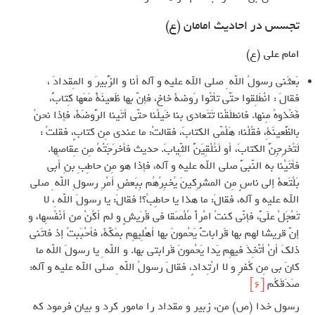
تجسس در احادیث امامان (ع)
امام علی (ع)
بَعثَني رسولُ اللّه ِ صلى الله عليه و آله أنا و الزُّبيرَ و المِقدادَ ،
فقالَ : انْطَلِقوا حتّى تأتُوا رَوضةَ خاخ، فإنّ بها ظَعينَةً مَعَها كِتابٌ،
فَخُذوهُ مِنها. فانطلَقْنا تَتَعادى بنا خَيلُنا حتّى أتَينا الرَّوضَةَ، فإذا نحنُ
بالظَّعينَةِ، فقُلْنا: هَلُمّي الكتابَ، فقالتْ: ما عندي مِن كتابٍ، فقلتُ :
لَتُخرِجِنَّ الكتابَ، أو لَنُلْقِيَنَّ الثِّيابَ. حديث فأخرَجَتْهُ مِن عِقاصِها.
فأتَيْنا به النّبيَّ صلى الله عليه و آله، فإذا هو مِن حاطِبِ بنِ أبي
بَلْتَعةَ إلى ناسٍ مِن المشرِكينَ يُخبِرُهُم بِبَعضِ أمْرِ رسولِ اللّه ِ صلى
الله عليه و آله، فقالَ: ما هذا يا حاطِبُ؟! فقالَ: يا رسولَ اللّه ِ، لا
تَعْجَلْ علَيَّ، فإنّي كنتُ امْرأً مُلْصَقا في قُرَيشٍ و لم أكُنْ من أنْفُسِها، و
إنّ قريشا لهم بها قَراباتٌ يَحْمونَ بها أهْلِيهِم بمَكّةَ، فأحْبَبتُ إذ فاتَني
ذلكَ أنْ أتّخِذَ فيهِم يَدا يَحْمونَ قَرابتي بها. و اللّه ِ يا رسولَ اللّه ما
كانَ بي مِن كُفرٍ و لا ارْتِدادٍ، فقالَ رسولُ اللّه ِ صلى الله عليه و آله:
صَدَقَكُم
[6]
رسول خدا (ص) من، زبیر و مقداد را مامور کرد و بیان فرمود که