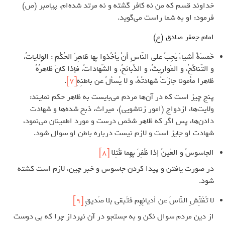
خداوند قسم که من نه کافر گشته و نه مرتد شده‌ام. پیامبر (ص)
فرمود: او به شما راست می‌گوید.
امام جعفر صادق (ع)
خَمسَةُ أشياءَ يَجِبُ على النّاسِ أنْ يأخُذوا بِها ظاهِرَ الحُكْمِ : الوِلاياتُ،
و التّناكُحُ، و المَوارِيثُ، و الذَّبائحُ، و الشّهاداتُ، فإذا كانَ ظاهرُهُ
ظاهرا مأمونا جازَتْ شهادتُهُ، و لا يُسألُ عن باطنِهِ
[7]
.
پنج چیز است که در آن‌ها مردم می‌بایست به ظاهر حکم نمایند:
ولایت‌ها، ازدواج (امور زناشویی)، میراث، ذبح شده‌ها و شهادت
دادن‌ها، پس اگر که ظاهر شخص درست و مورد اطمینان می‌نمود،
شهادت او جایز است و لازم نیست درباره باطن او سوال شود.
الجاسوسُ و العَينُ إذا ظُفِرَ بِهِما قُتِلا
[8]
در صورت یافتن و پیدا کردن جاسوس و خبر چین، لازم است کشته
شود.
لا تُفَتِّشِ النّاسَ عن أديانِهِم فتَبقى بلا صَديقٍ
[9]
از دین مردم سوال نکن و به جستجو در آن نپرداز چرا که بی دوست