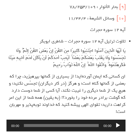
[9]
بحار الأنوار : ۷۸/۲۵۳/۱۰۹
[10]
وسائل الشيعة : ۱۱/۴۴/۴
آیه 12 سوره حجرات
تلاوت ترتیل آیه 12 سوره حجرات – شاطری ابوبکر
يَا أَيُّهَا الَّذِينَ آمَنُوا اجْتَنِبُوا كَثِيرًا مِنَ الظَّنِّ إِنَّ بَعْضَ الظَّنِّ إِثْمٌ ۖ وَلَا
تَجَسَّسُوا وَلَا يَغْتَبْ بَعْضُكُمْ بَعْضًا ۚ أَيُحِبُّ أَحَدُكُمْ أَنْ يَأْكُلَ لَحْمَ أَخِيهِ مَيْتًا
فَكَرِهْتُمُوهُ ۚ وَاتَّقُوا اللَّهَ ۚ إِنَّ اللَّهَ تَوَّابٌ رَحِيمٌ
ای کسانی که ایمان آورده‌اید! از بسیاری از گمانها بپرهیزید، چرا که
بعضی از گمانها گناه است؛ و هرگز (در کار دیگران) تجسّس نکنید؛ و
هیچ یک از شما دیگری را غیبت نکند، آیا کسی از شما دوست دارد
که گوشت برادر مرده خود را بخورد؟! (به یقین) همه شما از این امر
کراهت دارید؛ تقوای الهی پیشه کنید که خداوند توبه‌پذیر و مهربان
است!
پخش‌کننده
00:00
00:00
صوت