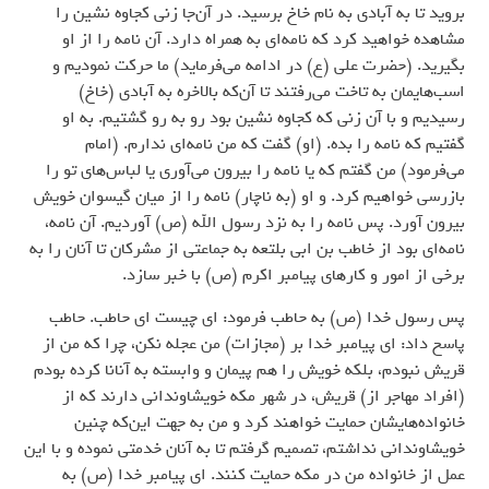
بروید تا به آبادی به نام خاخ برسید. در آن‌جا زنی کجاوه نشین را
مشاهده خواهید کرد که نامه‌ای به همراه دارد. آن نامه را از او
بگیرید. (حضرت علی (ع) در ادامه می‌فرماید) ما حرکت نمودیم و
اسب‌هایمان به تاخت می‌رفتند تا آن‌که بالاخره به آبادی (خاخ)
رسیدیم و با آن زنی که کجاوه نشین بود رو به رو گشتیم. به او
گفتیم که نامه را بده. (او) گفت که من نامه‌ای ندارم. (امام
می‌فرمود) من گفتم که یا نامه را بیرون می‌آوری یا لباس‌های تو را
بازرسی خواهیم کرد. و او (به ناچار) نامه را از میان گیسوان خویش
بیرون آورد. پس نامه را به نزد رسول الله (ص) آوردیم. آن نامه،
نامه‌ای بود از خاطب بن ابی بلتعه به جماعتی از مشرکان تا آنان را به
برخی از امور و کارهای پیامبر اکرم (ص) با خبر سازد.
پس رسول خدا (ص) به حاطب فرمود: ای چیست ای حاطب. حاطب
پاسخ داد: ای پیامبر خدا بر (مجازات) من عجله نکن، چرا که من از
قریش نبودم، بلکه خویش را هم پیمان و وابسته به آنانا کرده بودم
(افراد مهاجر از) قریش، در شهر مکه خویشاوندانی دارند که از
خانواده‌هایشان حمایت خواهند کرد و من به جهت این‌که چنین
خویشاوندانی نداشتم، تصمیم گرفتم تا به آنان خدمتی نموده و با این
عمل از خانواده من در مکه حمایت کنند. ای پیامبر خدا (ص) به