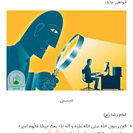
خواهی ماند.
تجسس
امام رضا (ع)
كانَ رسولُ اللّهِ صلى الله عليه و آله إذا بَعثَ جيشا فاتَّهَم أميرا،