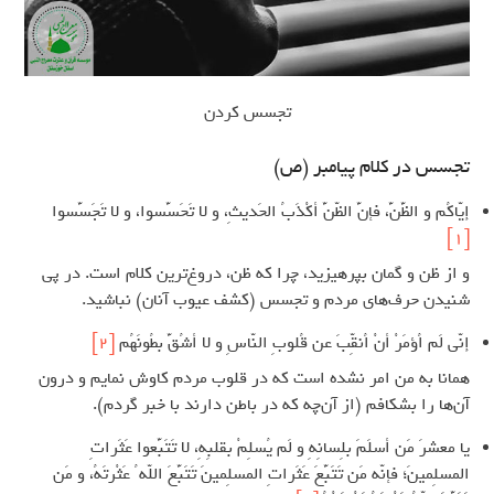
تجسس کردن
تجسس در کلام پیامبر (ص)
إيّاكُم و الظَّنَّ، فإنَّ الظّنَّ أكْذَبُ الحَديثِ، و لا تَحَسَّسوا، و لا تَجَسَّسوا
[1]
و از ظن و گمان بپرهیزید، چرا که ظن، دروغ‌ترین کلام است. در پی
شنیدن حرف‌های مردم و تجسس (کشف عیوب آنان) نباشید.
إنّي لَم اُؤمَرْ أنْ اُنقِّبَ عن قُلوبِ النّاسِ و لا أشُقَّ بطُونَهُم
[2]
همانا به من امر نشده است که در قلوب مردم کاوش نمایم و درون
آن‌ها را بشکافم (از آن‌چه که در باطن دارند با خبر گردم).
يا معشرَ مَن أسلَمَ بلِسانِهِ و لَم يُسلِمْ بقلبِهِ، لا تَتَبَّعوا عَثَراتِ
المسلِمينَ؛ فإنّه مَن تَتَبَّعَ عَثَراتِ المسلِمينَ تَتَبَّعَ اللّه ُ عَثْرتَهُ، و مَن