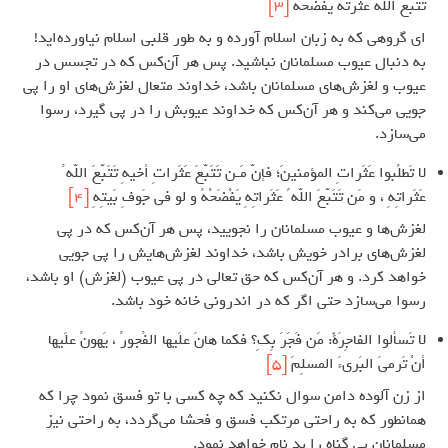
تَتَبَّعَ اللّهُ عَثْرتَهُ يَفْضَحْهُ
[3]
ای گروهی که به زبان اسلام آورده و به طور قلبی اسلام نیاورده‌اید!
به دنبال عیوب مسلمانان نباشید. پس هر آن‌کس که در تجسس در
عیوب و لغزش‌های مسلمانان باشد، خداوند متعال لغزش‌های او را پی
جویی می‌کند و هر آن‌کس که خداوند عیوبش را در پی گیرد، رسوا
می‌سازد.
لا تَطلُبوا عَثَراتِ المؤمنينَ؛ فإنّ مَـن تَتَبّعَ عَثَراتِ أخيهِ تَتَبّعَ اللّه ُ
عَثَراتِهِ ، و مَن تَتَبّعَ اللّه ُ عَثَراتِهِ يَفْضَحْهُ و لو في جَوفِ بَيتِهِ
[4]
لغزش‌ها و عیوب مسلمانان را نجویید، پس هر آن‌کس که در پی
لغزش‌های برادر خویش باشد، خداوند لغزش‌هایش را پی جویی
خواهد کرد. و هر آن‌کس که حق تعالی در پی عیوب (لغزش) او باشد،
رسوا می‌سازد حتی اگر که در اندرونی خانه خود باشد.
لا تَسألوا الفاجِرَةَ: مَن فَجَرَ بِكِ؟ فكما هانَ علَيها الفُجورُ ، يَهونُ علَيها
أنْ تَرميَ البَريءَ المسلِمَ
[5]
از زن آلوده دامن سوال نکنید که چه کسی با تو فسق نمود چرا که
همانطور که به راحتی مرتکب فسق و فحشا می‌گردد، به راحتی نیز
مسلمانان بی گناه را بد نام خواهد نمود.