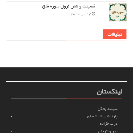
فضیلت و شان نزول سوره فلق
27 می 2020
تبلیغات
لینکستان
شیشه بالکن
پارتیشن شیشه ای
درب خزانه
زیر ویترینی