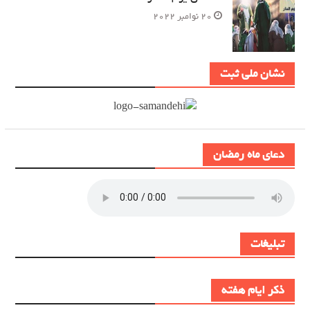
20 نوامبر 2022
نشان ملی ثبت
دعای ماه رمضان
تبلیغات
ذکر ایام هفته