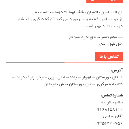
ان المسلمين يلتقيان ، فافضلهما أشدهما حبا لصاحبه .
از دو مسلمان كه به هم برخورد مي كند آن كه ديگري را بيشتر
دوست دارد بهتر است .
—
امام جعفر صادق علیه السلام
نقل قول بعدی
تماس با ما
آدرس:
استان خوزستان – اهواز – جاده ساحلی غربی – جنب پارک دولت –
کتابخانه مرکزی استان خوزستان بخش نابینایان
شماره تماس:
خانم خانزاده
۰۹۱۶۸۱۵۸۱۱۲
آقای عباسی
۰۹۳۵۶۴۳۰۷۵۶