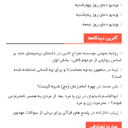
ویدیو دعای روز چهارشنبه
ویدیو دعای روز پنجشنبه
ویدیو دعای روز جمعه
آخرین دیدگاه‌ها
روابط عمومی موسسه معراج النبی
در
داستان برصیصای عابد بر
اساس روایتی از مرحوم کافی- بخش اول
نیما
در
ساهون به چه معناست؟ و برای چه کسانی استفاده شده
است؟
علی محمد
در
چهره امام زمان (عج) شبیه کیست؟
ابوالقاسم شبخوان
در
زن یا مرد بعد از مردن به همسر نامحرم می
شوند؟ – محرمیت زن و مرد
زینب خانزاده
در
پاسخ های قرآنی برای برخی از سوالات مهدوی
عبارت تصادفی