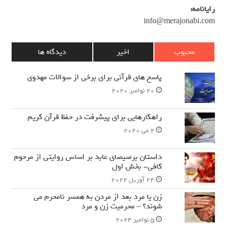
رایانامه:
info@merajonabi.com
محبوب
اخیر
دیدگاه ها
پاسخ های قرآنی برای برخی از سوالات مهدوی
20 نوامبر 2020
راهکارهایی برای پیشرفت در حفظ قرآن کریم
2 می 2020
داستان برصیصای عابد بر اساس روایتی از مرحوم
کافی- بخش اول
24 آوریل 2022
زن یا مرد بعد از مردن به همسر نامحرم می
شوند؟ – محرمیت زن و مرد
5 نوامبر 2024