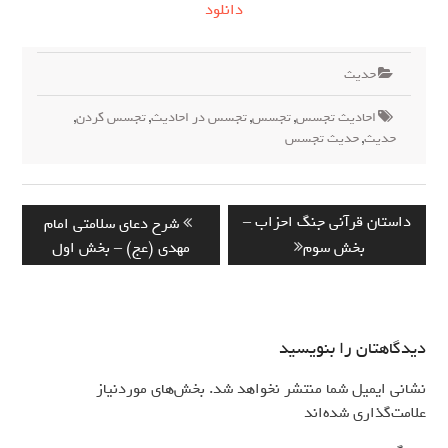
دانلود
حدیث
احادیث تجسس
,
تجسس
,
تجسس در احادیث
,
تجسس کردن
,
حدیث
,
حدیث تجسس
راهبری
Previous
Next
داستان قرآنی جنگ احزاب –
شرح دعای سلامتی امام
نوشته
post:
post:
بخش سوم
مهدی (عج) – بخش اول
دیدگاهتان را بنویسید
نشانی ایمیل شما منتشر نخواهد شد.
بخش‌های موردنیاز
*
علامت‌گذاری شده‌اند
*