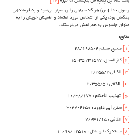
بَعثَ مَعهُ مِن ثِقاتِهِ مَن يتَجَسَّسُ لَه خَبرَهُ
[10]
رسول خدا (ص) هر گاه سپاهی را رهسپار می‌نمود و به فرماندهی
بدگمان بود، یکی از اشخاص مورد اعتماد و اطمینان خویش را به
عنوان جاسوس به همراهش می‌فرستاد.
منابع:
[1]
صحیح مسلم:28/1985/4
[2]
کنزالعمال: 31597/ 15035
[3]
الکافی:4/355/2
[4]
الكافي : ۲/۳۵۵/۵
[5]
تهذيب الأحكام : ۱۰/۴۸/۱۷۷
[6]
سنن أبي داوود : ۳/۴۷/۲۶۵۰
[7]
الكافي : ۷/۴۳۱/۱۵
[8]
مستدرك الوسائل : ۱۱/۹۸/۱۲۵۱۸