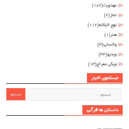
مهدويت
(187)
نماز
(2)
نهج البلاغه
(116)
هنر
(1)
واتساپ
(3)
ویدیو
(34)
ویکی معراج
(13)
جستحوی اخبار
جستجو
برای:
داستان ها قرآنی