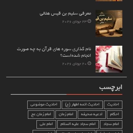
معرفی سلیم بن قیس هلالی
23 جولای 2026
نام‌ گذاری سوره های قرآن به چه صورت
انجام شده‌است؟
20 جولای 2026
ابرچسب
احادیث
احادیث ائمه اطهار (ع)
احادیث موضوعی
احکام
ادعیه صحیفه
امام زمان
امام زمان عج
امام سجاد
امام سجاد علیه السلام
امام علی