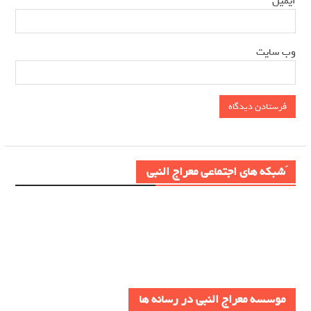
ایمیل
وب‌ سایت
َشبکه های اجتماعی معراج النبی
موسسه معراج النبی در رسانه ها