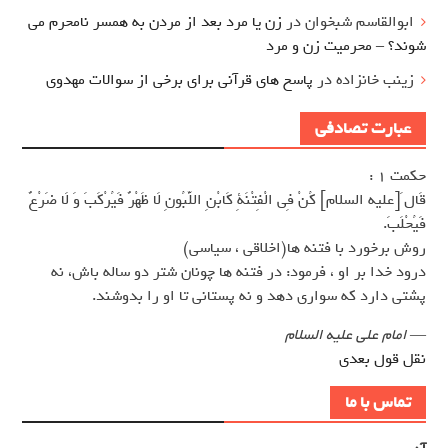
ابوالقاسم شبخوان
در
زن یا مرد بعد از مردن به همسر نامحرم می
شوند؟ – محرمیت زن و مرد
زینب خانزاده
در
پاسخ های قرآنی برای برخی از سوالات مهدوی
عبارت تصادفی
حکمت 1 :
قَال َ[عليه السلام] كُنْ فِى الْفِتْنَةِ كَابْنِ اللَّبُونِ لَا ظَهْرٌ فَيُرْكَبَ وَ لَا ضَرْعٌ
فَيُحْلَبَ.
روش برخورد با فتنه ها(اخلاقى ، سياسى)
درود خدا بر او ، فرمود: در فتنه ها چونان شتر دو ساله باش، نه
پشتى دارد كه سوارى دهد و نه پستانى تا او را بدوشند.
—
امام علی علیه السلام
نقل قول بعدی
تماس با ما