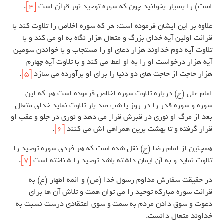
است) را بسیار بخوانید چون که سوره توحید نور قرآن است
[4]
.
علاوه بر این ایشان فرموده است: هر که سوره اخلاص را تلاوت کند با
قرائت اولین آیه خدای بزرگ و متعال هزار نگاه به او می کند و با
تلاوت آیه دوم خداوند هزار دعای او را مستجاب و با خواندن سومین
آیه هزار درخواست او را به او اعطا می کند و با تلاوت آیه چهارم
هزار حاجت از حاجت های دو دنیا را برای او برآورده می سازد
[5]
.
امام علی (ع) درباره تلاوت سوره اخلاص فرموده است هر که این
سوره و سوره قدر را در روز یا شب صد بار تلاوت نماید خدای متعال
بعد از مرگ او نوری در قبرش قرار می دهد و نوری در جلو و عقب او
قرار گرفته و تا بهشت برین همراهی اش می کنند
[6]
.
همچنین از امام رضا (ع) نقل شده است که هر فردی سوره توحید را
تلاوت نماید و به آن ایمان داشته باشد توحید را شناخته است
[7]
.
در حقیقت سفارش مداوم رسول خدا (ص) و ائمه اطهار (ع) به
قرائت سوره مبارکه توحید را می توان همت و تلاش آن ها برای
دعوت و سوق دادن مردم به سمت و سوی اعتقادی درست نسبت به
خداوند متعال دانست.