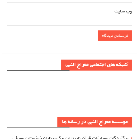
وب‌ سایت
َشبکه های اجتماعی معراج النبی
موسسه معراج النبی در رسانه ها
برگزيدگان مسابقات قرآن نابینایان و کم‌بینایان خوزستان معرفي