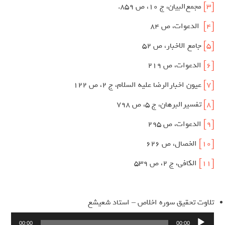
[3]
مجمع‌البیان، ج‌ 10، ص‌ 859.
[4]
الدعوات، ص 84
[5]
جامع الاخبار، ص 52
[6]
الدعوات، ص 219
[7]
عیون اخبارالرضا علیه السلام، ج 2، ص 122
[8]
تفسیرالبرهان، ج 5، ص 798
[9]
الدعوات، ص 295
[10]
الخصال، ص 626
[11]
الکافی، ج 2، ص 539
تلاوت تحقیق سوره اخلاص – استاد شعیشع
پخش‌کننده
00:00
00:00