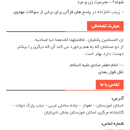
شوند؟ – محرمیت زن و مرد
زینب خانزاده
در
پاسخ های قرآنی برای برخی از سوالات مهدوی
عبارت تصادفی
ان المسلمين يلتقيان ، فافضلهما أشدهما حبا لصاحبه .
از دو مسلمان كه به هم برخورد مي كند آن كه ديگري را بيشتر
دوست دارد بهتر است .
—
امام جعفر صادق علیه السلام
نقل قول بعدی
تماس با ما
آدرس:
استان خوزستان – اهواز – جاده ساحلی غربی – جنب پارک دولت –
کتابخانه مرکزی استان خوزستان بخش نابینایان
شماره تماس: