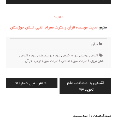
صوت
دانلود
منبع:
سایت موسسه قرآن و عترت معراج النبی استان خوزستان
قرآن
اخلاص
,
توحید
,
سوره اخلاص
,
سوره توحید
,
شان سوره اخلاص
,
شان نزول
,
فضیلت سوره اخلاص
,
فضیلت سوره توحید
,
قرآن
راهبری
Previous
Next
آشنایی با اصطلاحات علم
نظر‌سنجی شماره 3
نوشته
post:
post:
تجوید 3
دیدگاهتان را بنویسید