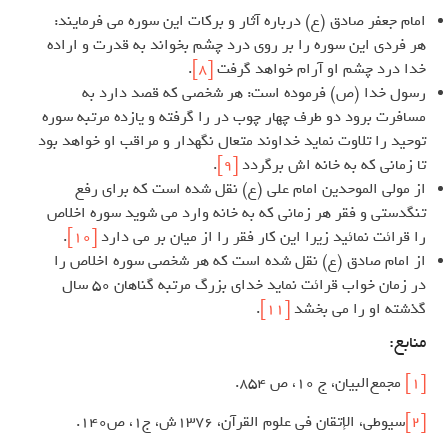
امام جعفر صادق (ع) درباره آثار و برکات این سوره می فرمایند:
هر فردی این سوره را بر روی درد چشم بخواند به قدرت و اراده
خدا درد چشم او آرام خواهد گرفت
[8]
.
رسول خدا (ص) فرموده است: هر شخصی که قصد دارد به
مسافرت برود دو طرف چهار چوب در را گرفته و یازده مرتبه سوره
توحید را تلاوت نماید خداوند متعال نگهدار و مراقب او خواهد بود
تا زمانی که به خانه اش برگردد
[9]
.
از مولی الموحدین امام علی (ع) نقل شده است که برای رفع
تنگدستی و فقر هر زمانی که به خانه وارد می شوید سوره اخلاص
را قرائت نمائید زیرا این کار فقر را از میان بر می دارد
[10]
.
از امام صادق (ع) نقل شده است که هر شخصی سوره اخلاص را
در زمان خواب قرائت نماید خدای بزرگ مرتبه گناهان 50 سال
گذشته او را می بخشد
[11]
.
منابع:
[1]
مجمع‌البیان، ج‌ 10، ص‌ 854.
[2]
سیوطی، الإتقان فی علوم القرآن، ۱۳۷۶ش، ج۱، ص۱۴۰.