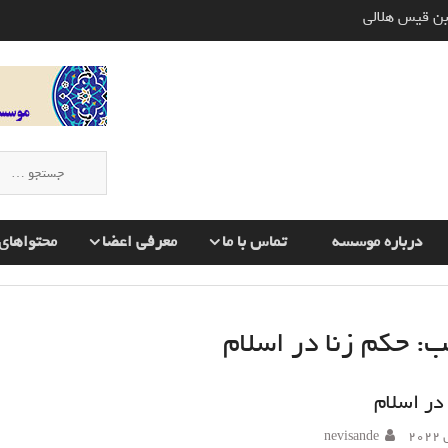
وره های قرآن به چه صورت انجام
 اسلام و تأثیر آن بر دیگران
ن قیس هلالی
جستجو
برای:
درباره موسسه
تماس با ما
معرفی اعضا
محتواهای 
ب:
حکم زنا در اسلام
در اسلام
nevisande