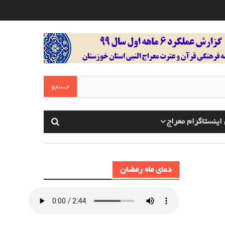
اینستاگرام معراج
دعای ماه رمضان