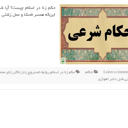
حکم زنا در اسلام چیست؟ آیا شو
این‌که همسر فحشا و عمل زشتی 
Leave a comme
احکام
حکم زنا در اسلام
,
روابط نامشروع
,
زنا
,
زناکار
,
زنای محص
ی
,
قتل دختر اهوازی