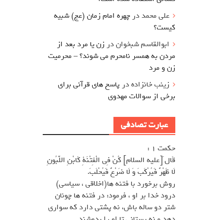
علی محمد
در
چهره امام زمان (عج) شبیه
کیست؟
ابوالقاسم شبخوان
در
زن یا مرد بعد از
مردن به همسر نامحرم می شوند؟ – محرمیت
زن و مرد
زینب خانزاده
در
پاسخ های قرآنی برای
برخی از سوالات مهدوی
عبارت تصادفی
حکمت 1 :
قَال َ[عليه السلام] كُنْ فِى الْفِتْنَةِ كَابْنِ اللَّبُونِ
لَا ظَهْرٌ فَيُرْكَبَ وَ لَا ضَرْعٌ فَيُحْلَبَ.
روش برخورد با فتنه ها(اخلاقى ، سياسى)
درود خدا بر او ، فرمود: در فتنه ها چونان
شتر دو ساله باش، نه پشتى دارد كه سوارى
دهد و نه پستانى تا او را بدوشند.