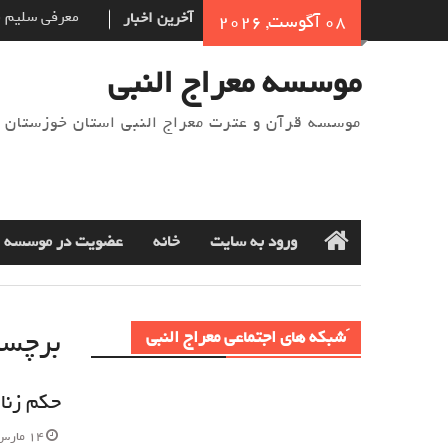
Ski
آخرین اخبار
نام‌ گذاری س
08 آگوست, 2026
t
شده‌است؟
conten
خوش اخلاقی در
موسسه معراج النبی
معرفی سلیم ب
موسسه قرآن و عترت معراج النبی استان خوزستان
ورود به سایت
خانه
عضویت در موسسه
Home
برچس
َشبکه های اجتماعی معراج النبی
حکم زنا 
14 مارس 2022