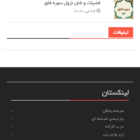
فضیلت و شان نزول سوره فلق
27 می 2020
تبلیغات
لینکستان
شیشه بالکن
پارتیشن شیشه ای
درب خزانه
زیر ویترینی