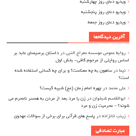
ویدیو دعای روز چهارشنبه
ویدیو دعای روز پنجشنبه
ویدیو دعای روز جمعه
آخرین دیدگاه‌ها
روابط عمومی موسسه معراج النبی
در
داستان برصیصای عابد بر
اساس روایتی از مرحوم کافی- بخش اول
نیما
در
ساهون به چه معناست؟ و برای چه کسانی استفاده شده
است؟
علی محمد
در
چهره امام زمان (عج) شبیه کیست؟
ابوالقاسم شبخوان
در
زن یا مرد بعد از مردن به همسر نامحرم می
شوند؟ – محرمیت زن و مرد
زینب خانزاده
در
پاسخ های قرآنی برای برخی از سوالات مهدوی
عبارت تصادفی