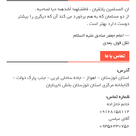
ان المسلمين يلتقيان ، فافضلهما أشدهما حبا لصاحبه .
از دو مسلمان كه به هم برخورد مي كند آن كه ديگري را بيشتر
دوست دارد بهتر است .
—
امام جعفر صادق علیه السلام
نقل قول بعدی
تماس با ما
آدرس:
استان خوزستان – اهواز – جاده ساحلی غربی – جنب پارک دولت –
کتابخانه مرکزی استان خوزستان بخش نابینایان
شماره تماس:
خانم خانزاده
۰۹۱۶۸۱۵۸۱۱۲
آقای عباسی
۰۹۳۵۶۴۳۰۷۵۶