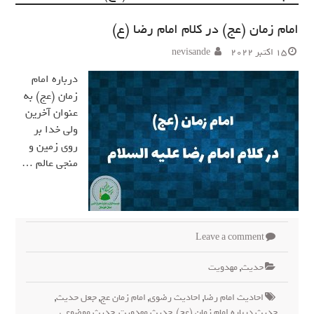
امام زمان (عج) در کلام امام رضا (ع)
15 اکتبر 2022
nevisande
درباره امام
زمان (عج) به
عنوان آخرین
ولی خدا بر
روی زمین و
منجی عالم …
Leave a comment
حدیث
,
مهدويت
احادیث امام رضا
,
احادیث رضوی
,
امام زمان عج
,
جعل حدیث
,
حدیث درباره امام زمان (عج)
,
حدیث مهدویت
,
حدیث موضوعی