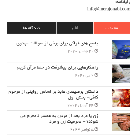
رایانامه:
info@merajonabi.com
محبوب
اخیر
دیدگاه ها
پاسخ های قرآنی برای برخی از سوالات مهدوی
20 نوامبر 2020
راهکارهایی برای پیشرفت در حفظ قرآن کریم
2 می 2020
داستان برصیصای عابد بر اساس روایتی از مرحوم
کافی- بخش اول
24 آوریل 2022
زن یا مرد بعد از مردن به همسر نامحرم می
شوند؟ – محرمیت زن و مرد
5 نوامبر 2024