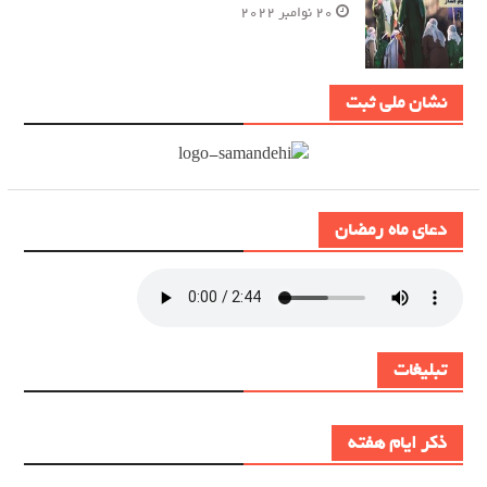
20 نوامبر 2022
نشان ملی ثبت
دعای ماه رمضان
تبلیغات
ذکر ایام هفته