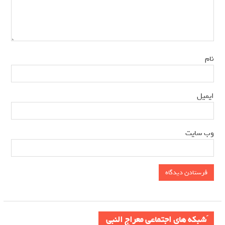
*
نام
*
ایمیل
وب‌ سایت
َشبکه های اجتماعی معراج النبی