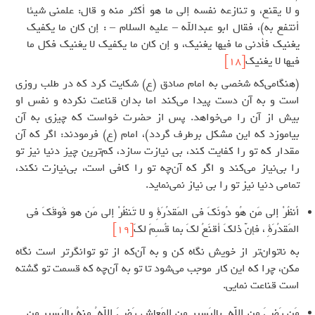
و لا يقنع، و تنازعه نفسه إلي ما هو أكثر منه و قال: علمني شيئا
أنتفع به)، فقال ابو عبدالله – عليه السلام – : إن كان ما يكفيك
يغنيك فأدني ما فيها يغنيك، و إن كان ما يكفيك لا يغنيك فكل ما
فيها لا يغنيك
[18]
(هنگامی‌که شخصی به امام صادق (ع) شکایت کرد که در طلب روزی
است و به آن دست پیدا می‌کند اما بدان قناعت نکرده و نفس او
بیش از آن را می‌خواهد. پس از حضرت خواست که چیزی به آن
بیاموزد که این مشکل برطرف گردد)، امام (ع) فرمودند: اگر که آن
مقدار که تو را کفایت کند، بی نیازت سازد، کم‌ترین چیز دنیا نیز تو
را بی‌نیاز می‌کند و اگر که آن‌چه تو را کافی است، بی‌نیازت نکند،
تمامی دنیا نیز تو را بی نیاز نمی‌نماید.
اُنظُرْ إلى مَن هُو دُونَكَ في المَقدُرَةِ و لا تَنظُرْ إلى مَن هو فَوقَكَ في
المَقدُرَةِ ، فإنّ ذلكَ أقنَعُ لكَ بما قُسِمَ لكَ
[19]
به ناتوان‌تر از خویش نگاه کن و به آن‌که از تو توانگرتر است نگاه
مکن، چرا که این کار موجب می‌شود تا تو به آن‌چه که قسمت تو گشته
است قناعت نمایی.
مَن رَضِيَ مِن اللّه ِ بِاليَسيرِ مِن المَعاشِ رَضِيَ اللّه ُ مِنهُ بِاليَسيرِ مِن