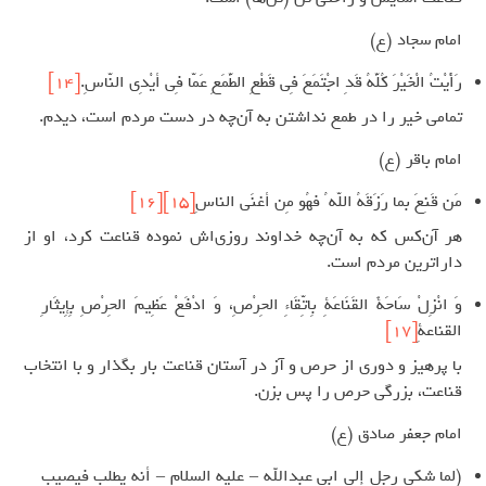
امام سجاد (ع)
رَأْيْتُ الْخَيْرَ كُلَّهُ قَدِ اجْتَمَعَ فِي قَطْعِ الطَّمَعِ عَمّا فِي أيْدِي النّاسِ.
[14]
تمامی خیر را در طمع نداشتن به آن‌چه در دست مردم است، دیدم.
امام باقر (ع)
مَن قَنِعَ بما رَزَقَهُ اللّه ُ فهُو مِن أغنَى الناسِ
[15]
[16]
هر آن‌کس که به آن‌چه خداوند روزی‌اش نموده قناعت کرد، او از
داراترین مردم است.
وَ انْزِلْ سَاحَةَ القَنَاعَةِ بِاتِّقَاءِ الحِرْصِ، وَ ادْفَعْ عَظِيمَ الحِرْصِ بِإِيثَارِ
القناعةِ
[17]
با پرهیز و دوری از حرص و آز در آستان قناعت بار بگذار و با انتخاب
قناعت، بزرگی حرص را پس بزن.
امام جعفر صادق (ع)
(لما شكي رجل إلي ابي عبدالله – عليه السلام – أنه يطلب فيصيب