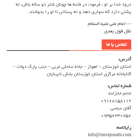
درود خدا بر او ، فرمود: در فتنه ها چونان شتر دو ساله باش، نه
پشتى دارد كه سوارى دهد و نه پستانى تا او را بدوشند.
—
امام علی علیه السلام
نقل قول بعدی
تماس با ما
آدرس:
استان خوزستان – اهواز – جاده ساحلی غربی – جنب پارک دولت –
کتابخانه مرکزی استان خوزستان بخش نابینایان
شماره تماس:
خانم خانزاده
۰۹۱۶۸۱۵۸۱۱۲
آقای عباسی
۰۹۳۵۶۴۳۰۷۵۶
رایانامه:
info@merajonabi.com