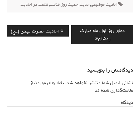
احادیث موضوعی
,
حدیث
,
حدیث روز
,
قناعت
,
قناعت در احادیث
راهبری
Previous
Next
دعای روز اول ماه مبارک
احادیث حضرت مهدی (عج)
نوشته
post:
post:
رمضان
دیدگاهتان را بنویسید
نشانی ایمیل شما منتشر نخواهد شد.
بخش‌های موردنیاز
*
علامت‌گذاری شده‌اند
*
دیدگاه