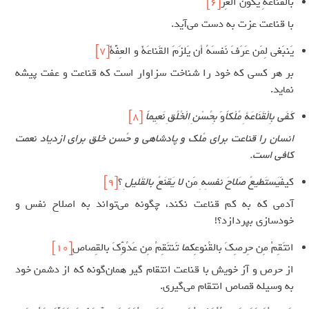
بالقَناعَةِ يكونُ العِزُّ
[6]
با قناعت عزت به دست می‌آید.
يَنبَغي لِمَن عَرَفَ نَفسَهُ أن يَلزَمَ القَناعَةَ و العِفَّةَ
[7]
بر هر کسی که خود را شناخت سزاوار است که قناعت و عفت پیشه
نماید.
كَفَى بِالْقَنَاعَةِ مُلْكاً
وَ
بِحُسْنِ الْخُلُقِ نَعِيماً
[8]
انسان را قناعت برای مُلک و پادشاهی و حُسن خلق برای ازدیاد نعمت
کافی است.
كيفَ
يَستَطيعُ صَلاحَ نفسِهِ
مَن
لا يَقنَعُ بالقَليلِ
؟
[9]
آدمی که به کم قناعت نکند، چگونه می‌تواند به اصلاح نفس و
خودسازی بپردازد؟!
انتَقِمْ مِن حِرصِكَ بالقُنوعِ
كما
تَنتَقِمُ مِن عَدُوِّكَ بالقِصاصِ
[10]
از حرص و آز خویش با قناعت انتقام گیر همان‌گونه که از دشمن خود
به وسیله قصاص انتقام می‌گیری.