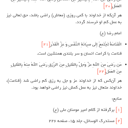
العَمَلِ
[20]
هر آن‌که از خداوند با کمی روزی (معاش) راضی باشد، حق تعالی نیز
به عمل کم او خرسند گردد.
امام رضا (ع)
الْقَنَاعَةُ تَجْتَمِعُ إِلَى صِیَانَةِ النَّفْسِ وَ عِزِّ الْقَدْرِ
[21]
قناعت با کرامت انسان و سر بلندی همنشین است.
مَن رَضِیَ مِنَ اللهِ عزَّ وَجلَّ بِالقَلیلِ مِنَ الرِّزقِ رَضِىَ اللهُ مِنهُ بِالقَلیلِ
مِنَ العَمَلِ
[22]
هر آن‌کس که از خداوند عز و جل به رزق کم راضی شد (قناعت)،
خداوند متعال نیز به عمل کمش نیز راضی خواهد بود.
منابع:
[1]
برگرفته از کلام امیر مومنان علی (ع)
[2]
مستدرک الوسائل، جلد 15، صفحه 226