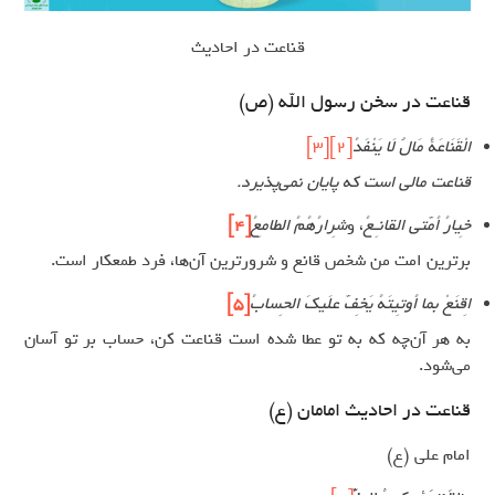
قناعت در احادیث
قناعت در سخن رسول الله (ص)
الْقَنَاعَةُ مَالٌ لَا يَنْفَدُ
[2]
[3]
قناعت مالی است که پایان نمی‌پذیرد.
خِيارُ اُمَّتي القانِـعُ
، و
شِرارُهُمُ الطامِعُ
[4]
برترین امت من شخص قانع و شرورترین آن‌ها، فرد طمعکار است.
اِقنَعْ بما اُوتِيتَهُ يَخِفَّ علَيكَ الحِسابُ
[5]
به هر آن‌چه که به تو عطا شده است قناعت کن، حساب بر تو آسان
می‌شود.
قناعت در احادیث امامان (ع)
امام علی (ع)