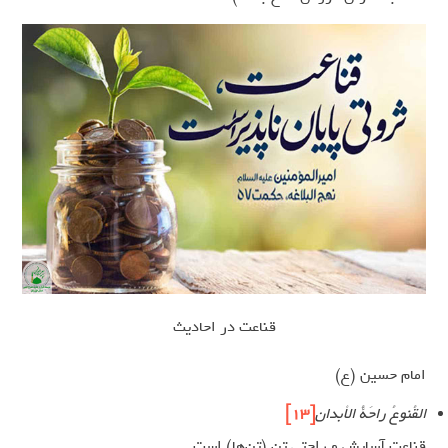
قناعت در احادیث
امام حسین (ع)
القُنوعُ راحَةُ الأبدان
[13]
قناعت آسایش و راحتی تن (تن‌ها) است.