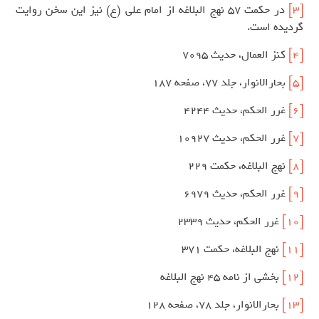
[3]
در حکمت 57 نهج البلاغه از امام علی (ع) نیز این سخن روایت
گردیده است.
[4]
كنز العمال، حدیث 7095
[5]
بحارالانوار، جلد 77، صفحه 187
[6]
غرر الحكم، حدیث 4244
[7]
غرر الحكم، حدیث 10927
[8]
نهج البلاغه، حكمت 229
[9]
غرر الحكم، حدیث 6979
[10]
غرر الحكم، حدیث 2339
[11]
نهج البلاغه، حكمت 371
[12]
بخشی از نامه 45 نهج البلاغه
[13]
بحارالانوار، جلد 78، صفحه 128