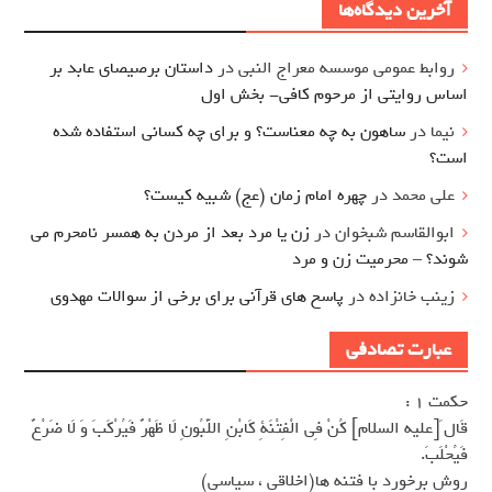
آخرین دیدگاه‌ها
روابط عمومی موسسه معراج النبی
در
داستان برصیصای عابد بر
اساس روایتی از مرحوم کافی- بخش اول
نیما
در
ساهون به چه معناست؟ و برای چه کسانی استفاده شده
است؟
علی محمد
در
چهره امام زمان (عج) شبیه کیست؟
ابوالقاسم شبخوان
در
زن یا مرد بعد از مردن به همسر نامحرم می
شوند؟ – محرمیت زن و مرد
زینب خانزاده
در
پاسخ های قرآنی برای برخی از سوالات مهدوی
عبارت تصادفی
حکمت 1 :
قَال َ[عليه السلام] كُنْ فِى الْفِتْنَةِ كَابْنِ اللَّبُونِ لَا ظَهْرٌ فَيُرْكَبَ وَ لَا ضَرْعٌ
فَيُحْلَبَ.
روش برخورد با فتنه ها(اخلاقى ، سياسى)