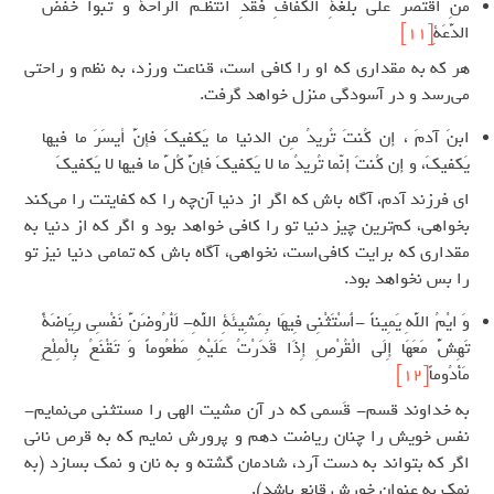
مَنِ اقْتَصَرَ عَلي بُلْغَةِ الْكَفافِ فَقَدِ انْتَظَـمَ الرّاحَةَ وَ تَبَوَّاَ خَفْضَ
الدَّعَةِ
[11]
هر که به مقداری که او را کافی است، قناعت ورزد، به نظم و راحتی
می‌رسد و در آسودگی منزل خواهد گرفت.
ابنَ آدمَ ، إن كُنتَ تُريدُ مِن الدنيا ما يَكفيكَ فإنَّ أيسَرَ ما فيها
يَكفيكَ، و إن كُنتَ إنّما تُريدُ ما لا يَكفيكَ فإنَّ كُلَّ ما فيها لا يَكفيكَ
ای فرزند آدم، آگاه باش که اگر از دنیا آن‌چه را که کفایتت را می‌کند
بخواهی، کم‌ترین چیز دنیا تو را کافی خواهد بود و اگر که از دنیا به
مقداری که برایت کافی‌است، نخواهی، آگاه باش که تمامی دنیا نیز تو
را بس نخواهد بود.
وَ ايْمُ اللَّهِ يَمِيناً -أَسْتَثْنِي فِيهَا بِمَشِيئَةِ اللَّهِ- لَأَرُوضَنَّ نَفْسِي رِيَاضَةً
تَهِشُّ مَعَهَا إِلَى الْقُرْصِ إِذَا قَدَرْتُ عَلَيْهِ مَطْعُوماً وَ تَقْنَعُ بِالْمِلْحِ
مَأْدُوماً
[12]
به خداوند قسم- قَسمی که در آن مشیت الهی را مستثنی می‌نمایم-
نفس خویش را چنان ریاضت دهم و پرورش نمایم که به قرص نانی
اگر که بتواند به دست آرد، شادمان گشته و به نان و نمک بسازد (به
نمک به عنوان خورش قانع باشد).