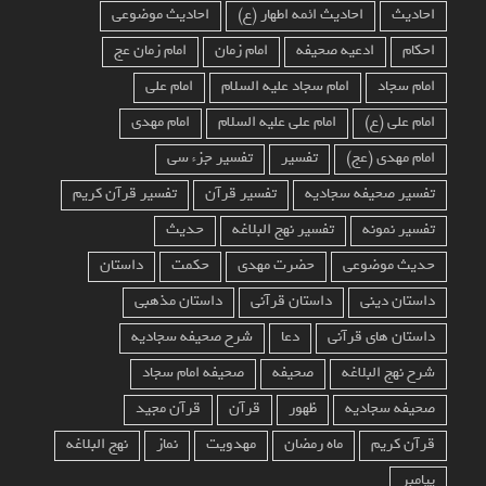
احادیث
احادیث ائمه اطهار (ع)
احادیث موضوعی
احکام
ادعیه صحیفه
امام زمان
امام زمان عج
امام سجاد
امام سجاد علیه السلام
امام علی
امام علی (ع)
امام علی علیه السلام
امام مهدی
امام مهدی (عج)
تفسیر
تفسیر جزء سی
تفسیر صحیفه سجادیه
تفسیر قرآن
تفسیر قرآن کریم
تفسیر نمونه
تفسیر نهج البلاغه
حدیث
حدیث موضوعی
حضرت مهدی
حکمت
داستان
داستان دینی
داستان قرآنی
داستان مذهبی
داستان های قرآنی
دعا
شرح صحیفه سجادیه
شرح نهج البلاغه
صحیفه
صحیفه امام سجاد
صحیفه سجادیه
ظهور
قرآن
قرآن مجید
قرآن کریم
ماه رمضان
مهدویت
نماز
نهج البلاغه
پیامبر