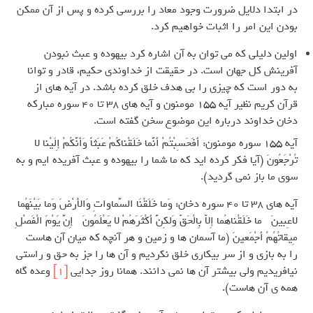
در ابتدا دلایل ضرورت وجود معاد را بررسی کرده و پس از آن ممکن
بودن این امر را اثبات خواهیم کرد.
اولین دلیلی که می توان به آن اشاره کرد بیهوده و عبث نبودن
آفرینش کل جهان است. در حقیقت از خداوندی حکیم، قادر و توانا
به دور است که چیزی را بی هدف خلق کرده باشد. در آیه های از
قرآن کریم نظیر آیه 155 مومنون و آیه های 38 تا 40 سوره مبارکه
دخان خداوند درباره این موضوع سخن گفته است.
آیه 155 سوره مومنون: أَفَحَسِبْتُمْ أَنَّما خَلَقْناکُمْ عَبَثاً وَأَنَّکُمْ إِلَیْنا لا
تُرْجَعُونَ (آیا فکر کرده اید که ما شما را بیهوده و عبث آفریده ایم و به
سوی ما باز نمی گردید).
آیه های 38 تا 40 سوره دخان: وَما خَلَقْنَا السَّماواتِ وَالأَرْضَ وَما بَیْنَهُما
لاعِبینَ * ما خَلَقْناهُما إِلاّ بِالْحَقّ وَلکِنَّ أَکْثَرَهُمْ لا یَعْلَمُونَ * إِنَّ یَوْمَ الْفَصْلِ
مِیقاتُهُمْ أَجْمَعینَ (ما آسمان ها و زمین و هر آنچه که میان آن هاست
را به بازی و از سر بیکاری خلق نکردیم و آن ها را جز به حق و راستی
نیافریدیم ولی بیشتر آن ها نمی دانند. همانا روز جدایی
[1]
وعده گاه
همه ی آن هاست).