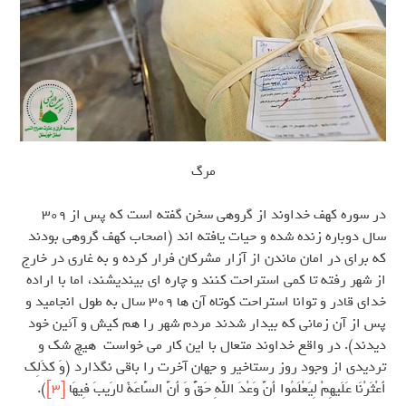
مرگ
در سوره کهف خداوند از گروهی سخن گفته است که پس از 309
سال دوباره زنده شده و حیات یافته اند (اصحاب کهف گروهی بودند
که برای در امان ماندن از آزار مشرکان فرار کرده و به غاری در خارج
از شهر رفته تا کمی استراحت کنند و چاره ای بیندیشند، اما با اراده
خدای قادر و توانا استراحت کوتاه آن ها 309 سال به طول انجامید و
پس از آن زمانی که بیدار شدند مردم شهر را هم کیش و آئین خود
دیدند). در واقع خداوند متعال با این کار می خواست هیچ شک و
تردیدی از وجود روز رستاخیر و جهان آخرت را باقی نگذارد (وَ کذَلِک
أَعْثَرْنَا عَلَیهِمْ لِیَعْلَمُوا أَنَّ وَعْدَ اللَّهِ حَقٌّ وَ أَنَّ السَّاعَةَ لارَیبَ فِیهَا
[3]
).