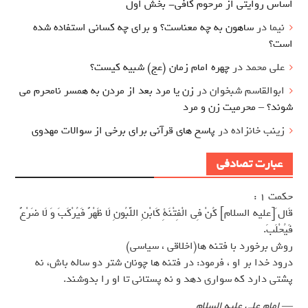
اساس روایتی از مرحوم کافی- بخش اول
نیما
در
ساهون به چه معناست؟ و برای چه کسانی استفاده شده
است؟
علی محمد
در
چهره امام زمان (عج) شبیه کیست؟
ابوالقاسم شبخوان
در
زن یا مرد بعد از مردن به همسر نامحرم می
شوند؟ – محرمیت زن و مرد
زینب خانزاده
در
پاسخ های قرآنی برای برخی از سوالات مهدوی
عبارت تصادفی
حکمت 1 :
قَال َ[عليه السلام] كُنْ فِى الْفِتْنَةِ كَابْنِ اللَّبُونِ لَا ظَهْرٌ فَيُرْكَبَ وَ لَا ضَرْعٌ
فَيُحْلَبَ.
روش برخورد با فتنه ها(اخلاقى ، سياسى)
درود خدا بر او ، فرمود: در فتنه ها چونان شتر دو ساله باش، نه
پشتى دارد كه سوارى دهد و نه پستانى تا او را بدوشند.
—
امام علی علیه السلام