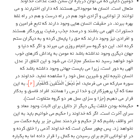
دومین دلیلی که می توان درباره آن سخن گفت عدالت خداوند
متعال است. انسان ها موجوداتی هستند که دارای اختیارند و می
توانند از توانایی و آزادی خود هم در راه درست و هم در راه غلط
بهره ببرند. در حقیقت انسان هایی وجود دارند که تابع فرامین و
دستورات الهی می باشند و درصدد جذب رضایت پروردگار هستند
و افرادی نیز وجود دارند که حق را پایمال کرده و به دیگران ستم
کرده اند. این دو گروه سرانجام روزی می میرند و اگر که دنیا و
جهان دیگری وجود نداشته باشد نه مومن به پاداش کارهای خوب
خود خواهد رسید نه ستمکر مجازات می شود و این اتفاق از عدل
الهی به دور است، زیرا می بایست جهانی وجود داشته باشد که
انسان نتیجه تلخ و شیرین عمل خود را مشاهده نماید. خداوند در
سوره مبارکه ص می فرماید: اَمْ نَجْعَلُ الْمُتَّقینَ كَالْفُجّارِ
[2]
، به این
معنا که آیا پرهیزکاران و خدا ترس را همانند افراد فاسق و بدکار
قرار می دهیم (جزا و سزای عمل هر دو گروه متفاوت است).
حکیمانه بودن خلقت یکی دیگر از دلایل برای اثبات وجود معاد و
سرای آخرت است. اگر که خداوند را حکیم می خوانیم باید به این
امر واقف باشیم که از حکیم و خردمند عملی جز بر پایه حکمت سر
نخواهد زد. پس چطور ممکن است که خداوند آدمی را خلق کرده و
در او توانایی لازم برای رسیدن به کمال را قرار داده اما به یکباره