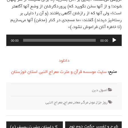
شوند! و از آنها سخن نگویید که) پروردگارشان از وضع آنها آگاهتر
است!» ولی آنها که از رازشان آگاهی یافتند (و آن را دلیلی بر
رستاخیز دیدند) گفتند: «ما مسجدی در کنار (مدفن) آنها می‌سازیم
(تا خاطره آنان فراموش نشود.)»
پخش‌کننده
00:00
00:00
صوت
دانلود
منبع:
سایت موسسه قرآن و عترت معراج النبی استان خوزستان
اصول دين
روز جزا
,
عود
,
مرگ
,
معاد
,
معراج
,
معراج النبي
راهبری
Previous
Next
شرح و تفسیر حکمت دوم نهج
داستان حضرت یوسف (ع)