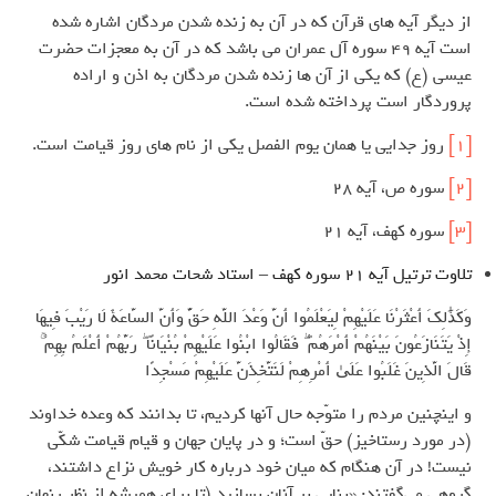
از دیگر آیه های قرآن که در آن به زنده شدن مردگان اشاره شده
است آیه 49 سوره آل عمران می باشد که در آن به معجزات حضرت
عیسی (ع) که یکی از آن ها زنده شدن مردگان به اذن و اراده
پروردگار است پرداخته شده است.
[1]
روز جدایی یا همان یوم الفصل یکی از نام های روز قیامت است.
[2]
سوره ص، آیه 28
[3]
سوره کهف، آیه 21
تلاوت ترتیل آیه 21 سوره کهف – استاد شحات محمد انور
وَكَذَٰلِكَ أَعْثَرْنَا عَلَيْهِمْ لِيَعْلَمُوا أَنَّ وَعْدَ اللَّهِ حَقٌّ وَأَنَّ السَّاعَةَ لَا رَيْبَ فِيهَا
إِذْ يَتَنَازَعُونَ بَيْنَهُمْ أَمْرَهُمْ ۖ فَقَالُوا ابْنُوا عَلَيْهِمْ بُنْيَانًا ۖ رَبُّهُمْ أَعْلَمُ بِهِمْ ۚ
قَالَ الَّذِينَ غَلَبُوا عَلَىٰ أَمْرِهِمْ لَنَتَّخِذَنَّ عَلَيْهِمْ مَسْجِدًا
و اینچنین مردم را متوّجه حال آنها کردیم، تا بدانند که وعده خداوند
(در مورد رستاخیز) حقّ است؛ و در پایان جهان و قیام قیامت شکّی
نیست! در آن هنگام که میان خود درباره کار خویش نزاع داشتند،
گروهی می‌گفتند: «بنایی بر آنان بسازید (تا برای همیشه از نظر پنهان