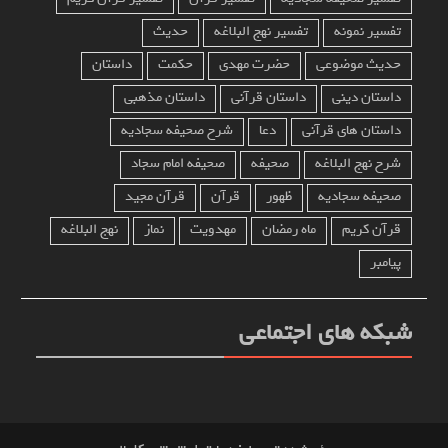
تفسیر نمونه
تفسیر نهج البلاغه
حدیث
حدیث موضوعی
حضرت مهدی
حکمت
داستان
داستان دینی
داستان قرآنی
داستان مذهبی
داستان های قرآنی
دعا
شرح صحیفه سجادیه
شرح نهج البلاغه
صحیفه
صحیفه امام سجاد
صحیفه سجادیه
ظهور
قرآن
قرآن مجید
قرآن کریم
ماه رمضان
مهدویت
نماز
نهج البلاغه
پیامبر
شبکه های اجتماعی