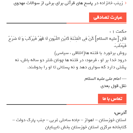
زینب خانزاده
در
پاسخ های قرآنی برای برخی از سوالات مهدوی
عبارت تصادفی
حکمت 1 :
قَال َ[عليه السلام] كُنْ فِى الْفِتْنَةِ كَابْنِ اللَّبُونِ لَا ظَهْرٌ فَيُرْكَبَ وَ لَا ضَرْعٌ
فَيُحْلَبَ.
روش برخورد با فتنه ها(اخلاقى ، سياسى)
درود خدا بر او ، فرمود: در فتنه ها چونان شتر دو ساله باش، نه
پشتى دارد كه سوارى دهد و نه پستانى تا او را بدوشند.
—
امام علی علیه السلام
نقل قول بعدی
تماس با ما
آدرس:
استان خوزستان – اهواز – جاده ساحلی غربی – جنب پارک دولت –
کتابخانه مرکزی استان خوزستان بخش نابینایان