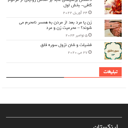
کافی- بخش اول
24 آوریل 2022
زن یا مرد بعد از مردن به همسر نامحرم می
شوند؟ – محرمیت زن و مرد
5 نوامبر 2024
فضیلت و شان نزول سوره فلق
27 می 2020
تبلیغات
لینکستان