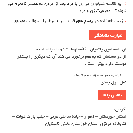
ابوالقاسم شبخوان
در
زن یا مرد بعد از مردن به همسر نامحرم می
شوند؟ – محرمیت زن و مرد
زینب خانزاده
در
پاسخ های قرآنی برای برخی از سوالات مهدوی
عبارت تصادفی
ان المسلمين يلتقيان ، فافضلهما أشدهما حبا لصاحبه .
از دو مسلمان كه به هم برخورد مي كند آن كه ديگري را بيشتر
دوست دارد بهتر است .
—
امام جعفر صادق علیه السلام
نقل قول بعدی
تماس با ما
آدرس:
استان خوزستان – اهواز – جاده ساحلی غربی – جنب پارک دولت –
کتابخانه مرکزی استان خوزستان بخش نابینایان