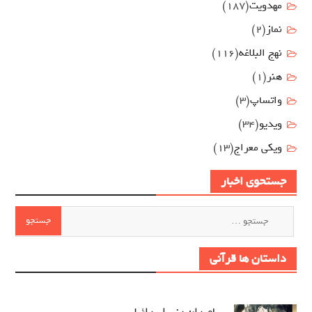
مهدويت
(187)
نماز
(2)
نهج البلاغه
(116)
هنر
(1)
واتساپ
(3)
ویدیو
(34)
ویکی معراج
(13)
جستحوی اخبار
جستجو
برای:
داستان ها قرآنی
پیامبران بنی اسرائیل