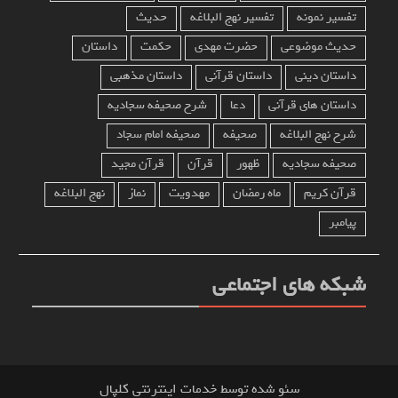
تفسیر نمونه
تفسیر نهج البلاغه
حدیث
حدیث موضوعی
حضرت مهدی
حکمت
داستان
داستان دینی
داستان قرآنی
داستان مذهبی
داستان های قرآنی
دعا
شرح صحیفه سجادیه
شرح نهج البلاغه
صحیفه
صحیفه امام سجاد
صحیفه سجادیه
ظهور
قرآن
قرآن مجید
قرآن کریم
ماه رمضان
مهدویت
نماز
نهج البلاغه
پیامبر
شبکه های اجتماعی
سئو شده توسط خدمات اینترنتی کلپال