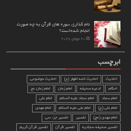
نام‌ گذاری سوره های قرآن به چه صورت
انجام شده‌است؟
20 جولای 2026
ابرچسب
احادیث
احادیث ائمه اطهار (ع)
احادیث موضوعی
احکام
ادعیه صحیفه
امام زمان
امام زمان عج
امام سجاد
امام سجاد علیه السلام
امام علی
امام علی (ع)
امام علی علیه السلام
امام مهدی
امام مهدی (عج)
تفسیر
تفسیر جزء سی
تفسیر صحیفه سجادیه
تفسیر قرآن
تفسیر قرآن کریم