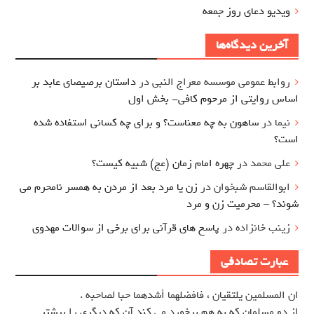
ویدیو دعای روز جمعه
آخرین دیدگاه‌ها
روابط عمومی موسسه معراج النبی
در
داستان برصیصای عابد بر
اساس روایتی از مرحوم کافی- بخش اول
نیما
در
ساهون به چه معناست؟ و برای چه کسانی استفاده شده
است؟
علی محمد
در
چهره امام زمان (عج) شبیه کیست؟
ابوالقاسم شبخوان
در
زن یا مرد بعد از مردن به همسر نامحرم می
شوند؟ – محرمیت زن و مرد
زینب خانزاده
در
پاسخ های قرآنی برای برخی از سوالات مهدوی
عبارت تصادفی
ان المسلمين يلتقيان ، فافضلهما أشدهما حبا لصاحبه .
از دو مسلمان كه به هم برخورد مي كند آن كه ديگري را بيشتر