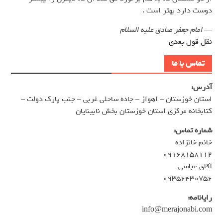
دوست دارد بهتر است .
—
امام جعفر صادق علیه السلام
نقل قول بعدی
تماس با ما
آدرس:
استان خوزستان – اهواز – جاده ساحلی غربی – جنب پارک دولت –
کتابخانه مرکزی استان خوزستان بخش نابینایان
شماره تماس:
خانم خانزاده
۰۹۱۶۸۱۵۸۱۱۲
آقای عباسی
۰۹۳۵۶۴۳۰۷۵۶
رایانامه:
info@merajonabi.com