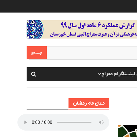
اینستاگرام معراج
دعای ماه رمضان