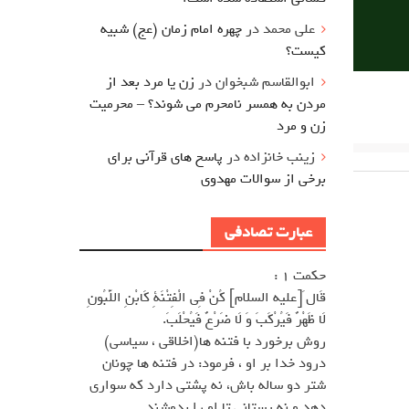
علی محمد
در
چهره امام زمان (عج) شبیه
کیست؟
ابوالقاسم شبخوان
در
زن یا مرد بعد از
مردن به همسر نامحرم می شوند؟ – محرمیت
زن و مرد
زینب خانزاده
در
پاسخ های قرآنی برای
برخی از سوالات مهدوی
عبارت تصادفی
حکمت 1 :
قَال َ[عليه السلام] كُنْ فِى الْفِتْنَةِ كَابْنِ اللَّبُونِ
لَا ظَهْرٌ فَيُرْكَبَ وَ لَا ضَرْعٌ فَيُحْلَبَ.
روش برخورد با فتنه ها(اخلاقى ، سياسى)
درود خدا بر او ، فرمود: در فتنه ها چونان
شتر دو ساله باش، نه پشتى دارد كه سوارى
دهد و نه پستانى تا او را بدوشند.