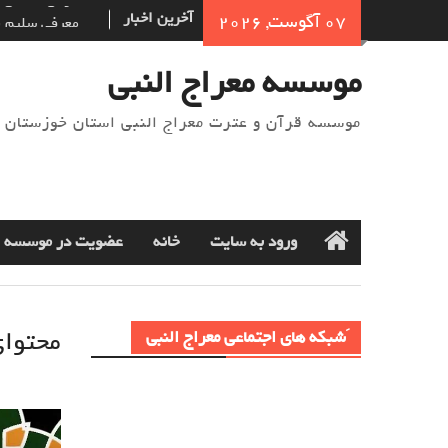
Ski
آخرین اخبار
معرفی سلیم ب
07 آگوست, 2026
t
نام‌ گذاری س
conten
شده‌است؟
موسسه معراج النبی
خوش اخلاقی در
موسسه قرآن و عترت معراج النبی استان خوزستان
ورود به سایت
خانه
عضویت در موسسه
Home
محتوای این
َشبکه های اجتماعی معراج النبی