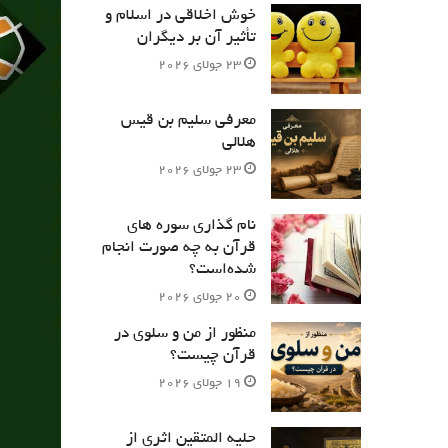
خوش اخلاقی در اسلام و
تأثیر آن بر دیگران
23 جولای 2026
معرفی سلیم بن قیس
هلالی
23 جولای 2026
نام‌ گذاری سوره های
قرآن به چه صورت انجام
شده‌است؟
20 جولای 2026
منظور از من و سلوی در
قرآن چیست؟
19 جولای 2026
حلیه المتقین اثری از