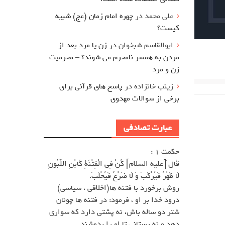
علی محمد
در
چهره امام زمان (عج) شبیه
کیست؟
ابوالقاسم شبخوان
در
زن یا مرد بعد از
مردن به همسر نامحرم می شوند؟ – محرمیت
زن و مرد
زینب خانزاده
در
پاسخ های قرآنی برای
برخی از سوالات مهدوی
عبارت تصادفی
حکمت 1 :
قَال َ[عليه السلام] كُنْ فِى الْفِتْنَةِ كَابْنِ اللَّبُونِ
لَا ظَهْرٌ فَيُرْكَبَ وَ لَا ضَرْعٌ فَيُحْلَبَ.
روش برخورد با فتنه ها(اخلاقى ، سياسى)
درود خدا بر او ، فرمود: در فتنه ها چونان
شتر دو ساله باش، نه پشتى دارد كه سوارى
دهد و نه پستانى تا او را بدوشند.