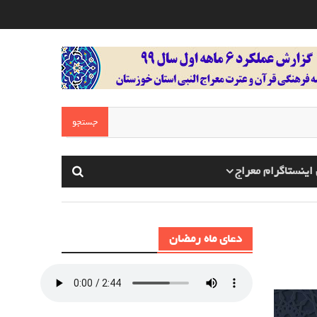
اینستاگرام معراج
دعای ماه رمضان