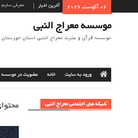
Ski
آخرین اخبار
نام‌ گذاری س
06 آگوست, 2026
t
شده‌است؟
conten
خوش اخلاقی در
موسسه معراج النبی
معرفی سلیم ب
موسسه قرآن و عترت معراج النبی استان خوزستان
ورود به سایت
خانه
عضویت در موسسه
Home
محتوای این
َشبکه های اجتماعی معراج النبی