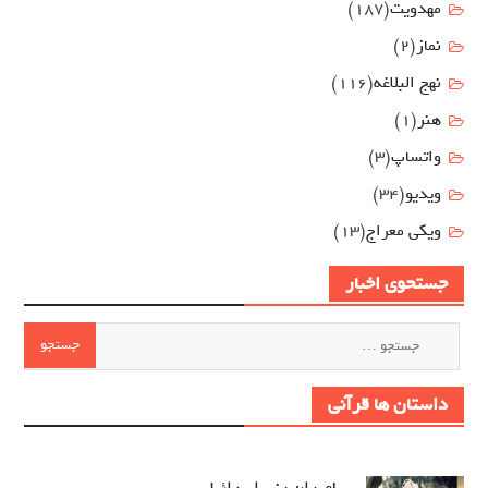
مهدويت
(187)
نماز
(2)
نهج البلاغه
(116)
هنر
(1)
واتساپ
(3)
ویدیو
(34)
ویکی معراج
(13)
جستحوی اخبار
جستجو
برای:
داستان ها قرآنی
پیامبران بنی اسرائیل