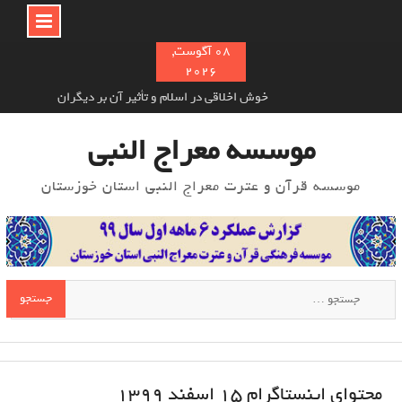
Ski
08 آگوست,
2026
t
conten
خوش اخلاقی در اسلام و تأثیر آن بر دیگران
معرفی سلیم بن قیس هلالی
موسسه معراج النبی
نام‌ گذاری سوره های قرآن به چه صورت انجام شده‌است؟
موسسه قرآن و عترت معراج النبی استان خوزستان
جستجو
برای:
محتوای اینستاگرام ۱5 اسفند ۱۳۹۹