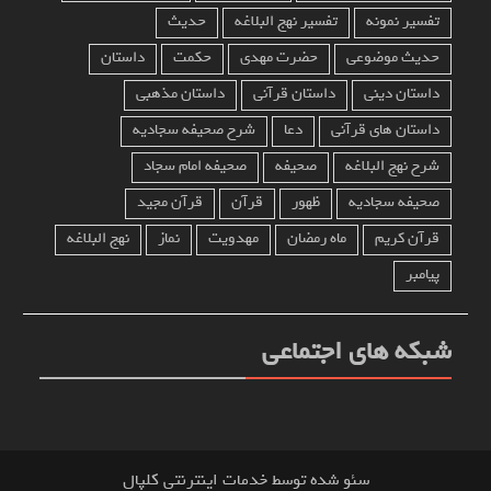
تفسیر نمونه
تفسیر نهج البلاغه
حدیث
حدیث موضوعی
حضرت مهدی
حکمت
داستان
داستان دینی
داستان قرآنی
داستان مذهبی
داستان های قرآنی
دعا
شرح صحیفه سجادیه
شرح نهج البلاغه
صحیفه
صحیفه امام سجاد
صحیفه سجادیه
ظهور
قرآن
قرآن مجید
قرآن کریم
ماه رمضان
مهدویت
نماز
نهج البلاغه
پیامبر
شبکه های اجتماعی
سئو شده توسط خدمات اینترنتی کلپال