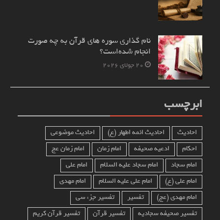
نام‌ گذاری سوره های قرآن به چه صورت
انجام شده‌است؟
20 جولای 2026
ابرچسب
احادیث
احادیث ائمه اطهار (ع)
احادیث موضوعی
احکام
ادعیه صحیفه
امام زمان
امام زمان عج
امام سجاد
امام سجاد علیه السلام
امام علی
امام علی (ع)
امام علی علیه السلام
امام مهدی
امام مهدی (عج)
تفسیر
تفسیر جزء سی
تفسیر صحیفه سجادیه
تفسیر قرآن
تفسیر قرآن کریم