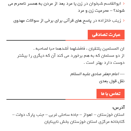
ابوالقاسم شبخوان
در
زن یا مرد بعد از مردن به همسر نامحرم می
شوند؟ – محرمیت زن و مرد
زینب خانزاده
در
پاسخ های قرآنی برای برخی از سوالات مهدوی
عبارت تصادفی
ان المسلمين يلتقيان ، فافضلهما أشدهما حبا لصاحبه .
از دو مسلمان كه به هم برخورد مي كند آن كه ديگري را بيشتر
دوست دارد بهتر است .
—
امام جعفر صادق علیه السلام
نقل قول بعدی
تماس با ما
آدرس:
استان خوزستان – اهواز – جاده ساحلی غربی – جنب پارک دولت –
کتابخانه مرکزی استان خوزستان بخش نابینایان