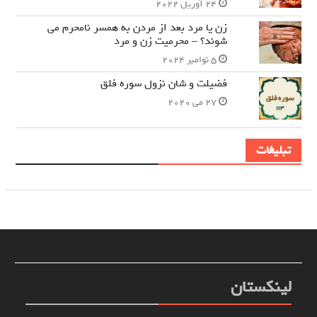
24 آوریل 2022
زن یا مرد بعد از مردن به همسر نامحرم می
شوند؟ – محرمیت زن و مرد
5 نوامبر 2024
فضیلت و شان نزول سوره فلق
27 می 2020
تبلیغات
لینکستان