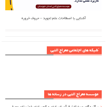
آشنایی با اصطلاحات علم تجوید – حروف خروره
َشبکه های اجتماعی معراج النبی
موسسه معراج النبی در رسانه ها
برگزيدگان مسابقات قرآن نابینایان و کم‌بینایان خوزستان معرفي