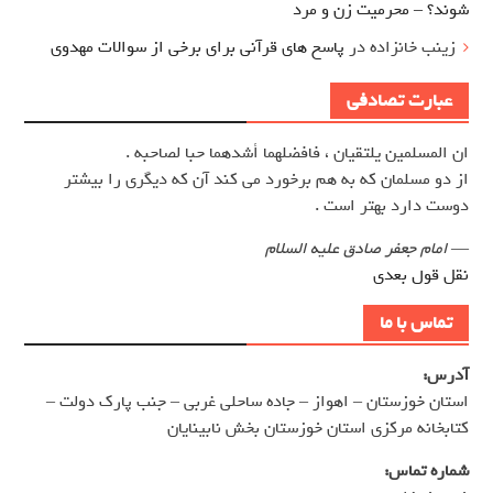
شوند؟ – محرمیت زن و مرد
زینب خانزاده
در
پاسخ های قرآنی برای برخی از سوالات مهدوی
عبارت تصادفی
ان المسلمين يلتقيان ، فافضلهما أشدهما حبا لصاحبه .
از دو مسلمان كه به هم برخورد مي كند آن كه ديگري را بيشتر
دوست دارد بهتر است .
—
امام جعفر صادق علیه السلام
نقل قول بعدی
تماس با ما
آدرس:
استان خوزستان – اهواز – جاده ساحلی غربی – جنب پارک دولت –
کتابخانه مرکزی استان خوزستان بخش نابینایان
شماره تماس: