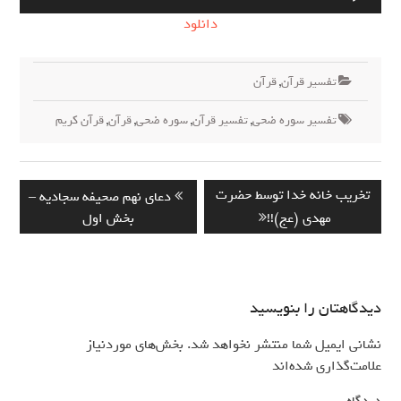
صوت
دانلود
تفسیر قرآن
,
قرآن
تفسیر سوره ضحی
,
تفسیر قرآن
,
سوره ضحی
,
قرآن
,
قرآن کریم
راهبری
Previous
Next
تخریب خانه خدا توسط حضرت
دعای نهم صحیفه سجادیه –
نوشته
post:
post:
مهدی (عج)!!
بخش اول
دیدگاهتان را بنویسید
نشانی ایمیل شما منتشر نخواهد شد.
بخش‌های موردنیاز
*
علامت‌گذاری شده‌اند
*