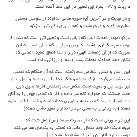
ذاریات و 177 بقره این تعبیر در این معنا آمده است.
و در نهایت و در آخرین آیه سوره ضحی خداوند از سومین دستور
سخن می‌گوید و می‌فرماید: و نعمات پروردگارت را بازگو.
بازگو نمودن نعمات الهی گاه زبانی است و تعبیراتی است که نشان از
نهایت سپاسگزاری باشند نه برتری جوئی و گاه عملی است به این
صورت که از آن (نعمات الهی) در راه خدا انفاق نماید، انفاقی که
نشان دهد خداوند نعمات بسیاری به او ارزانی داده است.
این رفتار و منش اشخاص سخاوتمند است که آن هنگام که نعمتی
نصیبشان می‌گردد بازگو نموده و شُکر خدا را می نمایند و عمل آنان
نیز مؤید این واقعیت است. عکس سخاوتمندان افراد بخیل دون
همت هستند که همواره ناله سر داده و اگر که تمامی جهان را به آنان
داد اصرار دارند که بر نعمات الهی پرده انداخته و خود را فقیر جلوه
دهند (چه زبانی و چه عملی خود را ندار و فقیر نشان دهند).
این در صورتی است که از حضرت محمد (ص) نقل شده که
می‌فرمایند: خداوند متعال زمانی که نعمتی به بندهای عطا می کند
دوست دارد آثار آن را بر او مشاهده نماید
[1]
.