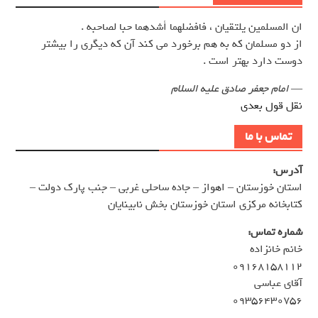
ان المسلمين يلتقيان ، فافضلهما أشدهما حبا لصاحبه .
از دو مسلمان كه به هم برخورد مي كند آن كه ديگري را بيشتر
دوست دارد بهتر است .
—
امام جعفر صادق علیه السلام
نقل قول بعدی
تماس با ما
آدرس:
استان خوزستان – اهواز – جاده ساحلی غربی – جنب پارک دولت –
کتابخانه مرکزی استان خوزستان بخش نابینایان
شماره تماس:
خانم خانزاده
۰۹۱۶۸۱۵۸۱۱۲
آقای عباسی
۰۹۳۵۶۴۳۰۷۵۶