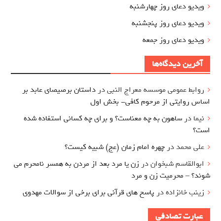
ویدیو دعای روز چهارشنبه
ویدیو دعای روز پنجشنبه
ویدیو دعای روز جمعه
آخرین دیدگاه‌ها
روابط عمومی موسسه معراج النبی
در
داستان برصیصای عابد بر
اساس روایتی از مرحوم کافی- بخش اول
نیما
در
ساهون به چه معناست؟ و برای چه کسانی استفاده شده
است؟
علی محمد
در
چهره امام زمان (عج) شبیه کیست؟
ابوالقاسم شبخوان
در
زن یا مرد بعد از مردن به همسر نامحرم می
شوند؟ – محرمیت زن و مرد
زینب خانزاده
در
پاسخ های قرآنی برای برخی از سوالات مهدوی
عبارت تصادفی