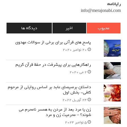
رایانامه:
info@merajonabi.com
محبوب
اخیر
دیدگاه ها
پاسخ های قرآنی برای برخی از سوالات مهدوی
20 نوامبر 2020
راهکارهایی برای پیشرفت در حفظ قرآن کریم
2 می 2020
داستان برصیصای عابد بر اساس روایتی از مرحوم
کافی- بخش اول
24 آوریل 2022
زن یا مرد بعد از مردن به همسر نامحرم می
شوند؟ – محرمیت زن و مرد
5 نوامبر 2024