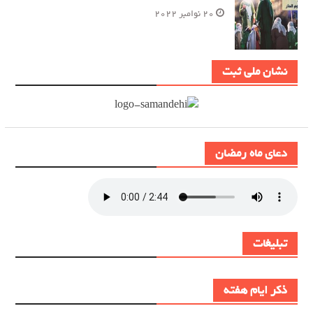
20 نوامبر 2022
نشان ملی ثبت
دعای ماه رمضان
تبلیغات
ذکر ایام هفته