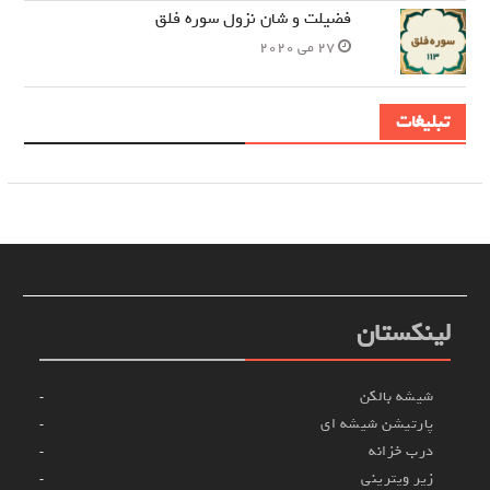
فضیلت و شان نزول سوره فلق
27 می 2020
تبلیغات
لینکستان
شیشه بالکن
پارتیشن شیشه ای
درب خزانه
زیر ویترینی