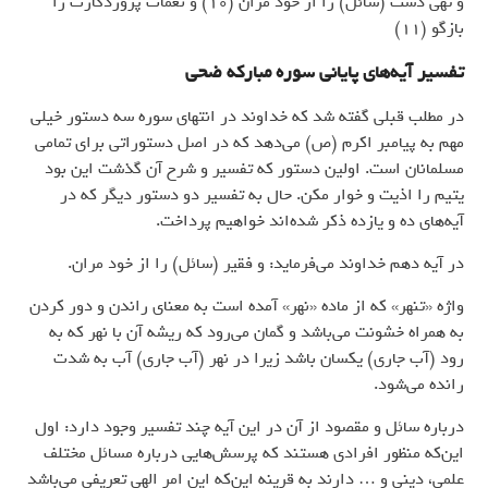
و تهی دست (سائل) را از خود مران (10) و نعمات پروردگارت را
بازگو (11)
تفسیر آیه‌های پایانی سوره مبارکه ضحی
در مطلب قبلی گفته شد که خداوند در انتهای سوره سه دستور خیلی
مهم به پیامبر اکرم (ص) می‌دهد که در اصل دستوراتی برای تمامی
مسلمانان است. اولین دستور که تفسیر و شرح آن گذشت این بود
یتیم را اذیت و خوار مکن. حال به تفسیر دو دستور دیگر که در
آیه‌های ده و یازده ذکر شده‌اند خواهیم پرداخت.
در آیه دهم خداوند می‌فرماید: و فقیر (سائل) را از خود مران.
واژه «تنهر» که از ماده «نهر» آمده است به معنای راندن و دور کردن
به همراه خشونت می‌باشد و گمان می‌رود که ریشه آن با نهر که به
رود (آب جاری) یکسان باشد زیرا در نهر (آب جاری) آب به شدت
رانده می‌شود.
درباره سائل و مقصود از آن در این آیه چند تفسیر وجود دارد: اول
این‌که منظور افرادی هستند که پرسش‌هایی درباره مسائل مختلف
علمی، دینی و … دارند به قرینه این‌که این امر الهی تعریفی می‌باشد