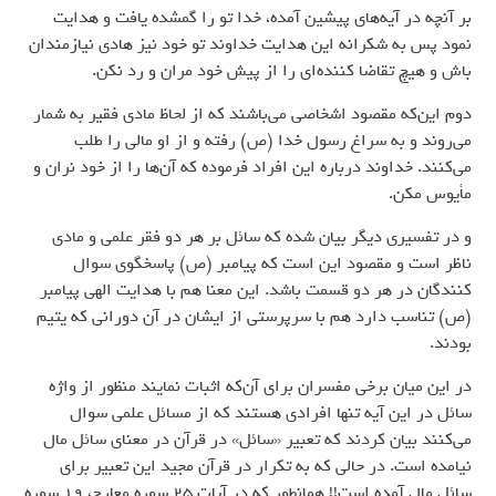
بر آنچه در آیه‌های پیشین آمده، خدا تو را گمشده یافت و هدایت
نمود پس به شکرانه این هدایت خداوند تو خود نیز هادی نیازمندان
باش و هیچ تقاضا کننده‌ای را از پیش خود مران و رد نکن.
دوم این‌که مقصود اشخاصی می‌باشند که از لحاظ مادی فقیر به شمار
می‌روند و به سراغ رسول خدا (ص) رفته و از او مالی را طلب
می‌کنند. خداوند درباره این افراد فرموده که آن‌ها را از خود نران و
مأیوس مکن.
و در تفسیری دیگر بیان شده که سائل بر هر دو فقر علمی و مادی
ناظر است و مقصود این است که پیامبر (ص) پاسخگوی سوال
کنندگان در هر دو قسمت باشد. این معنا هم با هدایت الهی پیامبر
(ص) تناسب دارد هم با سرپرستی از ایشان در آن دورانی که یتیم
بودند.
در این میان برخی مفسران برای آن‌که اثبات نمایند منظور از واژه
سائل در این آیه تنها افرادی هستند که از مسائل علمی سوال
می‌کنند بیان کردند که تعبیر «سائل» در قرآن در معنای سائل مال
نیامده است. در حالی که به تکرار در قرآن مجید این تعبیر برای
سائل مال آمده است!! همانطور که در آیات 25 سوره معارج، 19 سوره