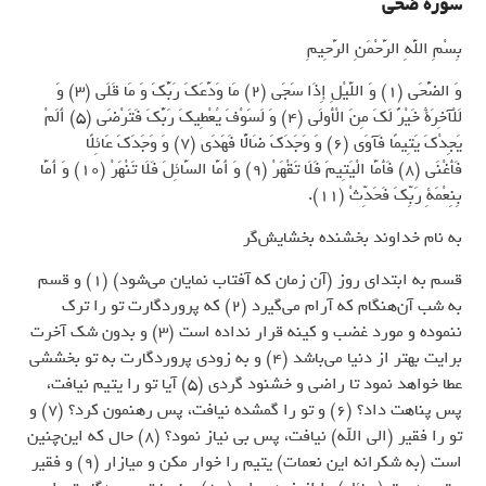
سوره ضحی
بِسْمِ اللَّهِ الرَّحْمَنِ الرَّحِيمِ
وَ الضُّحَى (1) وَ اللَّيْلِ إِذَا سَجَى (2) مَا وَدَّعَكَ رَبُّكَ وَ مَا قَلَى (3) وَ
لَلْآخِرَةُ خَيْرٌ لَكَ مِنَ الْأُولَى (4) وَ لَسَوْفَ يُعْطِيكَ رَبُّكَ فَتَرْضَى (5) أَلَمْ
يَجِدْكَ يَتِيمًا فَآوَى (6) وَ وَجَدَكَ ضَالًّا فَهَدَى (7) وَ وَجَدَكَ عَائِلًا
فَأَغْنَى (8) فَأَمَّا الْيَتِيمَ فَلَا تَقْهَرْ (9) وَ أَمَّا السَّائِلَ فَلَا تَنْهَرْ (10) وَ أَمَّا
بِنِعْمَةِ رَبِّكَ فَحَدِّثْ (11).
به نام خداوند بخشنده بخشایش‌گر
قسم به ابتدای روز (آن زمان که آفتاب نمایان می‌شود) (1) و قسم
به شب آن‌هنگام که آرام می‌گیرد (2) که پروردگارت تو را ترک
ننموده و مورد غضب و کینه قرار نداده است (3) و بدون شک آخرت
برایت بهتر از دنیا می‌باشد (4) و به زودی پروردگارت به تو بخششی
عطا خواهد نمود تا راضی و خشنود گردی (5) آیا تو را یتیم نیافت،
پس پناهت داد؟ (6) و تو را گمشده نیافت، پس رهنمون کرد؟ (7) و
تو را فقیر (الی الله) نیافت، پس بی نیاز نمود؟ (8) حال که این‌چنین
است (به شکرانه این نعمات) یتیم را خوار مکن و میازار (9) و فقیر