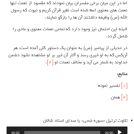
اما در این میان برخی مفسران بیان نمودند که مقصود از نعمت تنها
نعمت های معنوی اعطا شده است نظیر قرآن کریم و نبوت که رسول
الله (ص) وظیفه داشتند آن ها را بازگو نمایند.
البته این احتمال نیز وجود دارد که تمامی نعمات معنوی و مادی را
شامل گردد.
در حدیثی از پیامبر (ص) به عنوان یک دستور کلی آمده است: هر
آن‌کس که به او خیری رسد و آثار آن خیر بر او مشاهده نشود دشمن
خداوند به شمار می آید و مخالف نعمات او
[2]
.
منابع:
[1]
تفسیر نمونه
[2]
همان
تلاوت ترتيل «سوره ضحى» با صدای استاد شالان
پخش‌کننده
00:00
00:00