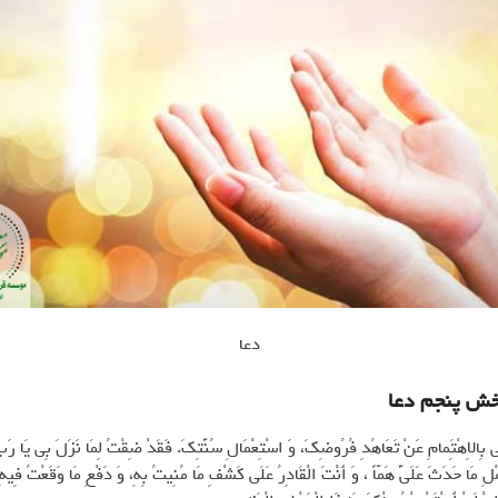
دعا
خش پنجم دعا
ِي بِالاِهْتَِمامِ عَنْ تَعَاهُدِ فُرُوضِكَ، وَ اسْتِعْمَالِ سُنَّتِكَ. فَقَدْ ضِقْتُ لِمَا نَزَلَ بِي يَا رَبِّ
مْلِ مَا حَدَثَ عَلَيَّ هَمّاً ، وَ أَنْتَ الْقَادِرُ عَلَى كَشْفِ مَا مُنِيتُ بِهِ، وَ دَفْعِ مَا وَقَعْتُ فِيهِ