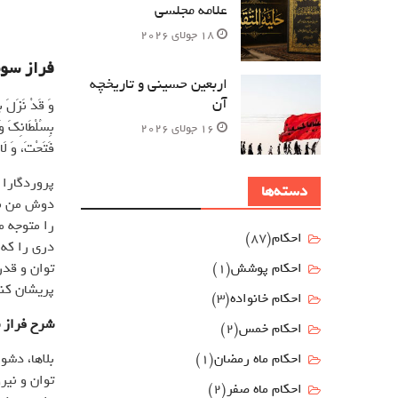
علامه مجلسی
18 جولای 2026
فراز سو
اربعین حسینی و تاریخچه
آن
وَ قَدْ نَزَلَ بِ
بِسُلْطَانِكَ وَج
16 جولای 2026
فَتَحْتَ، وَ لَا
پروردگارا 
دسته‌ها
دوش من ناز
را متوجه من
احکام
(87)
دری را که 
توان و قد
احکام پوشش
(1)
پریشان کن
احکام خانواده
(3)
شرح فراز 
احکام خمس
(2)
بلاها، دشو
احکام ماه رمضان
(1)
توان و نیر
احکام ماه صفر
(2)