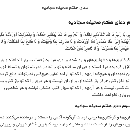
دعای هفتم صحیفه سجادیه
م دعای هفتم صحیفه سجادیه
ي يَا رَبِّ مَا قَدْ تَكَأَّدَنِي ثِقْلُهُ، وَ أَلَمَّ بِي مَا قَدْ بَهَظَنِي حَمْلُهُ، وَ بِقُدْرَتِكَ أَوْرَدْتَهُ عَلَيّ
َّهْتَهُ إِلَيَّ، فَلَا مُصْدِرَ لِمَا أَوْرَدْتَ، وَ لَا صَارِفَ لِمَا وَجَّهْتَ، وَ لَا فَاتِحَ لِمَا أَغْلَقْتَ، وَ لَا 
 مُيَسِّرَ لِمَا عَسَّرْتَ، وَ لَا نَاصِرَ لِمَنْ خَذَلْتَ.
گرفتاری‌ها و دشواری‌های وارد شده بر من، مرا به زحمت بسیار انداخته و بار
ل گردیده مرا خسته و حیران ساخته و تو با تمامی قدرت، توان و تسلط خوی
 نموده‌ای و هیچ‌گاه آن‌چه را که تو اراده نمایی هیچ‌کس نمی‌تواند مانع گردد
تو قفل کنی هرگز باز کننده‌ای برای آن نیست و هر دری را که تو باز کنی، ب
رت کسی نیست و هر آن‌چه را که تو سهل کنی، مشکل نباشد و هر شخصی را ک
ی یاری نخواهد داشت.
سوم دعای هفتم صحیفه سجادیه
اری‌ها و گرفتاری‌ها برخی اوقات آن‌گونه آدمی را خسته و درمانده می‌کنند که 
وی خویش را از دست داده و قادر نخواهد بود کم‌ترین فشار درونی و بیرونی 