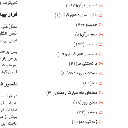
نمی‌گردد و
تفسیر قرآن
(163)
فراز چها
تلاوت سوره های قرآن
(1)
حدیث
(244)
فَصَلِّ عَلَى مُ
حُسْنَ النَّظَر
حفظ قرآن
(8)
اجْعَلْ لِي مِنْ
داستان
(173)
پس بر محم
داستان های قرآنی
(99)
بر من باز 
دانستنی ها
(21)
بفرما و ش
فرجی گوارا
دسته‌بندی نشده
(81)
دعا
(44)
تفسیر فر
دعاهای ماه مبارک رمضان
(31)
در فراز سو
دعای روز
(18)
ناتوانی خو
صلوات فرست
رمضان
(32)
پیش از در
زندگینامه
(16)
حاجت این ا