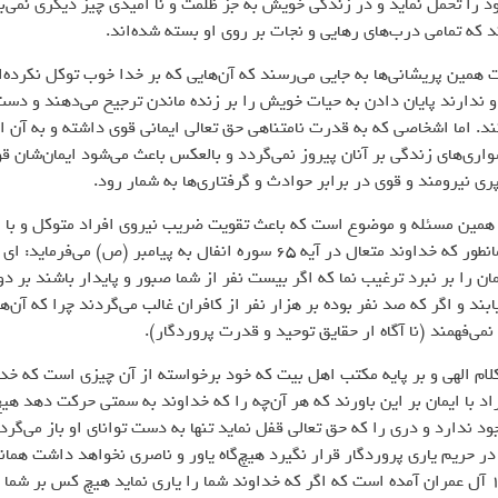
د را تحمل نماید و در زندگی خویش به جز ظلمت و نا امیدی چیز دیگری نمی‌بی
د که تمامی درب‌های رهایی و نجات بر روی او بسته شده‌اند.
 همین پریشانی‌ها به جایی می‌رسند که آن‌هایی که بر خدا خوب توکل نکرده‌ان
او ندارند پایان دادن به حیات خویش را بر زنده ماندن ترجیح می‌دهند و دست
د. اما اشخاصی که به قدرت نامتناهی حق تعالی ایمانی قوی داشته و به آن ا
واری‌های زندگی بر آنان پیروز نمی‌گردد و بالعکس باعث می‌شود ایمان‌شان قو
ی نیرومند و قوی در برابر حوادث و گرفتاری‌ها به شمار رود.
همین مسئله و موضوع است که باعث تقویت ضریب نیروی افراد متوکل و با ا
می‌شود همانطور که خداوند متعال در آیه 65 سوره انفال به پیامبر (ص) می‌فرما
یمان را بر نبرد ترغیب نما که اگر بیست نفر از شما صبور و پایدار باشند بر 
بند و اگر که صد نفر بوده بر هزار نفر از کافران غالب می‌گردند چرا که آن‌ه
می‌فهمند (نا آگاه ار حقایق توحید و قدرت پروردگار).
ام الهی و بر پایه مکتب اهل بیت که خود برخواسته از آن چیزی است که خد
اد با ایمان بر این باورند که هر آن‌چه را که خداوند به سمتی حرکت دهد هیچ‌
ود ندارد و دری را که حق تعالی قفل نماید تنها به دست توانای او باز می‌گرد
ر حریم یاری پروردگار قرار نگیرد هیچ‌گاه یاور و ناصری نخواهد داشت همان
در آیه 160 آل عمران آمده است که اگر که خداوند شما را یاری نماید هیچ کس بر شما 