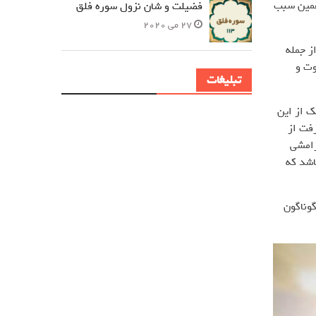
 همین سبب
فضیلت و شان نزول سوره فلق
27 می 2020
ز جمله
وت و
تبلیغات
ک از این
رفت از
رامشی
اشد که
گوناگون