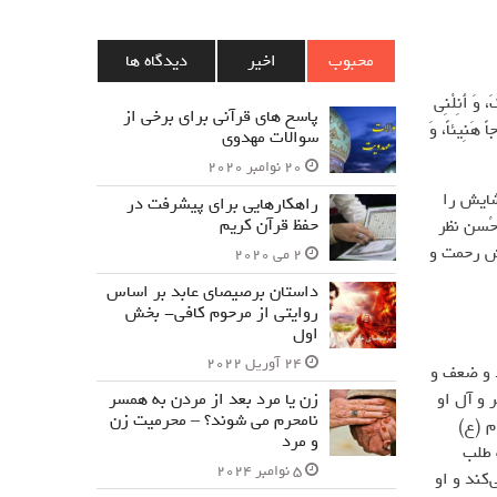
محبوب
اخیر
دیدگاه ها
، وَ أَنِلْنِي
پاسخ های قرآنی برای برخی از
ً هَنِيئاً، وَ
سوالات مهدوی
20 نوامبر 2020
شایش را
راهکارهایی برای پیشرفت در
حفظ قرآن کریم
حُسن نظر
ش رحمت و
2 می 2020
داستان برصیصای عابد بر اساس
روایتی از مرحوم کافی- بخش
اول
24 آوریل 2022
د و ضعف و
 و آل او
زن یا مرد بعد از مردن به همسر
نامحرم می شوند؟ – محرمیت زن
م (ع)
و مرد
 طلب
5 نوامبر 2024
کند و او