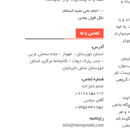
ند و
—
امام علی علیه السلام
نقل قول بعدی
د و یا
 به خود
تماس با ما
میدوارند
ی‌تر
آدرس:
استان خوزستان – اهواز – جاده ساحلی غربی
یمان
– جنب پارک دولت – کتابخانه مرکزی استان
ید: ای رسول،
خوزستان بخش نابینایان
دویست نفر
شماره تماس:
ا گروهی
خانم خانزاده
۰۹۱۶۸۱۵۸۱۱۲
اوند
آقای عباسی
گاه مانعی
۰۹۳۵۶۴۳۰۷۵۶
د و هر
رایانامه:
گونه که
info@merajonabi.com
غالب