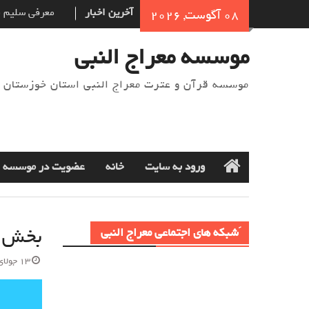
Ski
آخرین اخبار
نام‌ گذاری س
08 آگوست, 2026
t
شده‌است؟
conten
خوش اخلاقی در
موسسه معراج النبی
معرفی سلیم ب
موسسه قرآن و عترت معراج النبی استان خوزستان
ورود به سایت
خانه
عضویت در موسسه
Home
بخش د
َشبکه های اجتماعی معراج النبی
13 جولای 2021