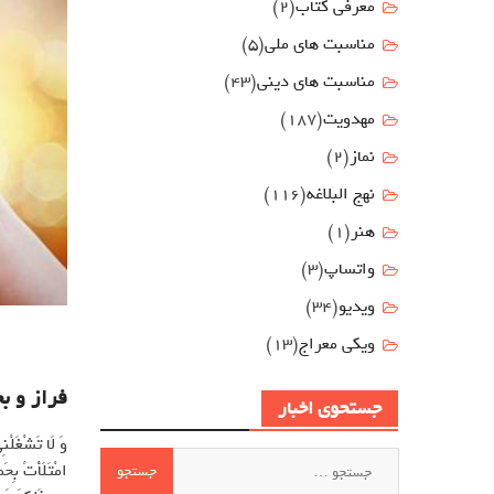
معرفی کتاب
(2)
مناسبت هاي ملي
(5)
مناسبت های دینی
(43)
مهدويت
(187)
نماز
(2)
نهج البلاغه
(116)
هنر
(1)
واتساپ
(3)
ویدیو
(34)
ویکی معراج
(13)
فراز و ب
جستحوی اخبار
وَ لَا تَشْغَلْن
جستجو
امْتَلَأْتُ بِحَ
برای: