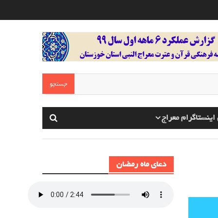
اینستاگرام معراج
دعای ماه رمضان