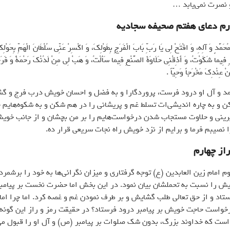
 نصرت نمی‌یابد …
رم دعای هفتم صحیفه سجادیه
حَمَّدٍ وَ آلِهِ، وَ افْتَحْ لِي يَا رَبِّ بَابَ الْفَرَجِ بِطَوْلِكَ، وَ اكْسِرْ عَنِّي سُلْطَانَ الْهَمِّ بِحَوْلِكَ
ِ فِيما شَكَوْتُ، وَ أَذِقْنِي حَلَاوَةَ الصُّنْعِ فِيما سَأَلْتُ، وَ هَبْ لِي مِنْ لَدُنْكَ رَحْمَةً وَ فَرَجا
 عِنْدِكَ مَخْرَجاً وَحِيّاً .
د و آل او درود فرست، پروردگارا و به فضل و احسان خویش درب فرج و گ
کن و به چاره اندیشی‌ات تسلط غم و پریشانی را در هم شکن و به شکوه‌هایم 
یرینی و حلاوت مستجاب شدن درخواست‌هایم را بر من بچشان و از جانب خوی
 نصیبم فرما و برایم از نزد خویش راه نجات سریعی قرار ده.
از چهارم
م امام زین العابدین (ع) توجه گرفتاری و میزان نگرانی‌ها به خود را برشمر
یش را نسبت به تحملشان بیان نمود. در این بخش اما حضرت نخست بر پیامبر
اد و از حق تعالی طلب گشایش و بر طرف نمودن غم و غصه کرد. اما چرا اما
خواست حاجت خویش بر پیامبر درود فرستاد؟ در حقیقت رمز و راز این گونه
ست که خداوند بزرگ، بدون شک صلوات بر پیامبر (ص) و آل او را قبول می‌