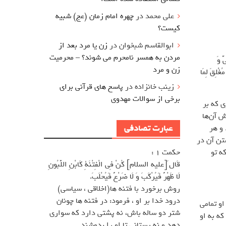
علی محمد
در
چهره امام زمان (عج) شبیه
کیست؟
ابوالقاسم شبخوان
در
زن یا مرد بعد از
مردن به همسر نامحرم می شوند؟ – محرمیت
َ وَ
زن و مرد
مُغْلِقَ لِمَا
زینب خانزاده
در
پاسخ های قرآنی برای
برخی از سوالات مهدوی
ی که بر
ش آن‌ها
عبارت تصادفی
 و هر
ستن آن در
ه تو
حکمت 1 :
قَال َ[عليه السلام] كُنْ فِى الْفِتْنَةِ كَابْنِ اللَّبُونِ
لَا ظَهْرٌ فَيُرْكَبَ وَ لَا ضَرْعٌ فَيُحْلَبَ.
روش برخورد با فتنه ها(اخلاقى ، سياسى)
درود خدا بر او ، فرمود: در فتنه ها چونان
او تمامی
شتر دو ساله باش، نه پشتى دارد كه سوارى
که به او
دهد و نه پستانى تا او را بدوشند.