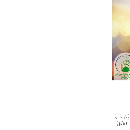
 ذَرْعاً، وَ
، فَافْعَلْ