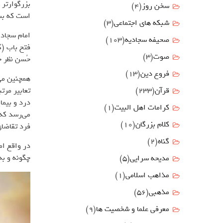
بزرگوارتر 
سخن روز
(4)
است که بس
شبکه های اجتماعی
(3)
امام سجاد 
صحیفه سجادیه
(103)
فتح باب (
صوت
(3)
حُسن نظر خ
فروع دين
(13)
همچنین می‌
تعابیر مرت
قرآن
(233)
درد و بیما
كرامات اهل البيت
(1)
می‌رسد که
کلام بزرگان
(10)
فرد تقاضای
گناه
(2)
در واقع ام
چگونه و به
مدیحه سرایی
(5)
مذاهب اسلامی
(1)
مذهبی
(56)
معرفی علما و شخصیت ها
(9)