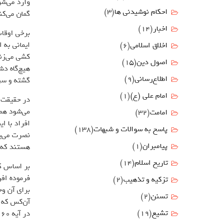
وارد می‌شو
احکام نوشیدنی ها
(3)
گمان می‌کن
اخبار
(14)
برخی اوقات
ایمانی به 
اخلاق اسلامی
(6)
کشی می‌زنن
اصول دين
(15)
هیچ‌گاه دش
اطلاع‌رسانی
(9)
گشته و سپر
امام علي (ع)
(1)
در حقیقت 
امامت
(32)
افراد با ا
پاسخ به سوالات و شبهات
(138)
نصرت می‌یا
پیامبران
(1)
هستند که ن
تاریخ اسلام
(14)
بر اساس کل
فرموده افر
تزکیه و تذهیب
(2)
برای آن وج
تسنن
(2)
آن‌کس که د
تشیع
(19)