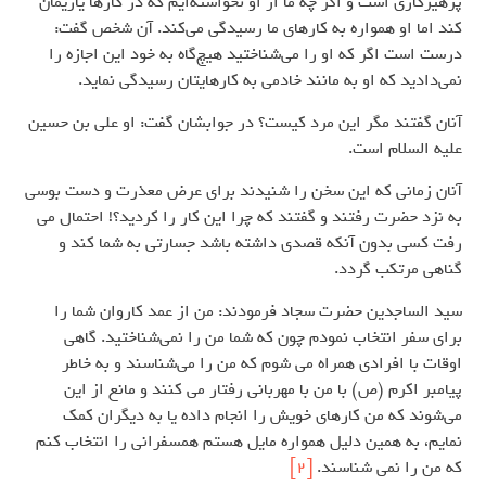
پرهیزکاری است و اگر چه ما از او نخواسته‌ایم که در کارها یاریمان
کند اما او همواره به کارهای ما رسیدگی می‌کند. آن شخص گفت:
درست است اگر که او را می‌شناختید هیچ‌گاه به خود این اجازه را
نمی‌دادید که او به مانند خادمی به کارهایتان رسیدگی نماید.
آنان گفتند مگر این مرد کیست؟ در جوابشان گفت: او علی بن حسین
علیه السلام است.
آنان زمانی که این سخن را شنیدند برای عرض معذرت و دست بوسی
به نزد حضرت رفتند و گفتند که چرا این کار را کردید؟! احتمال می
رفت کسی بدون آنکه قصدی داشته باشد جسارتی به شما کند و
گناهی مرتکب گردد.
سید الساجدین حضرت سجاد فرمودند: من از عمد کاروان شما را
برای سفر انتخاب نمودم چون که شما من را نمی‌شناختید. گاهی
اوقات با افرادی همراه می شوم که من را می‌شناسند و به خاطر
پیامبر اکرم (ص) با من با مهربانی رفتار می کنند و مانع از این
می‌شوند که من کارهای خویش را انجام داده یا به دیگران کمک
نمایم، به همین دلیل همواره مایل هستم همسفرانی را انتخاب کنم
که من را نمی شناسند. ‌
[2]