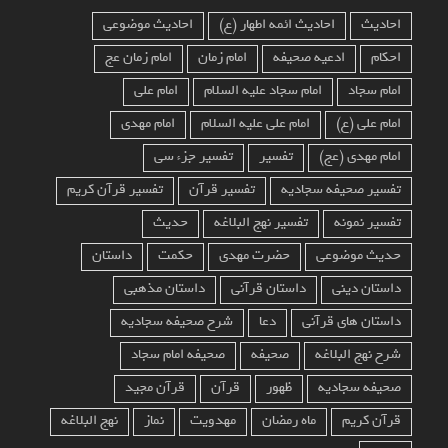
احادیث
احادیث ائمه اطهار (ع)
احادیث موضوعی
احکام
ادعیه صحیفه
امام زمان
امام زمان عج
امام سجاد
امام سجاد علیه السلام
امام علی
امام علی (ع)
امام علی علیه السلام
امام مهدی
امام مهدی (عج)
تفسیر
تفسیر جزء سی
تفسیر صحیفه سجادیه
تفسیر قرآن
تفسیر قرآن کریم
تفسیر نمونه
تفسیر نهج البلاغه
حدیث
حدیث موضوعی
حضرت مهدی
حکمت
داستان
داستان دینی
داستان قرآنی
داستان مذهبی
داستان های قرآنی
دعا
شرح صحیفه سجادیه
شرح نهج البلاغه
صحیفه
صحیفه امام سجاد
صحیفه سجادیه
ظهور
قرآن
قرآن مجید
قرآن کریم
ماه رمضان
مهدویت
نماز
نهج البلاغه