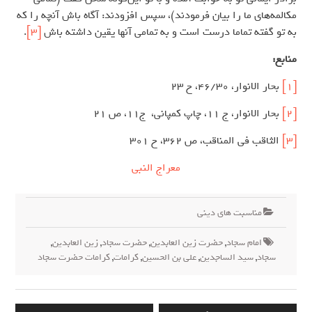
مکالمه‌های ما را بیان فرمودند)، سپس افزودند: آگاه باش آنچه را که
به تو گفته تماما درست است و به تمامی آنها یقین داشته باش ‌
[3]
.
منابع:
[1]
بحار الانوار، 46/30، ح 23
[2]
بحار الانوار، ج 11، چاپ کمپانی، ج11، ص 21
[3]
الثاقب فی المناقب، ص 362، ح 301
معراج النبی
مناسبت های دینی
امام سجاد
,
حضرت زین العابدین
,
حضرت سجاد
,
زین العابدین
,
سجاد
,
سید الساجدین
,
علی بن الحسین
,
کرامات
,
کرامات حضرت سجاد
راهبری