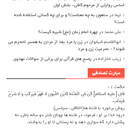
اساس روایتی از مرحوم کافی- بخش اول
نیما
در
ساهون به چه معناست؟ و برای چه کسانی استفاده شده
است؟
علی محمد
در
چهره امام زمان (عج) شبیه کیست؟
ابوالقاسم شبخوان
در
زن یا مرد بعد از مردن به همسر نامحرم می
شوند؟ – محرمیت زن و مرد
زینب خانزاده
در
پاسخ های قرآنی برای برخی از سوالات مهدوی
عبارت تصادفی
حکمت 1 :
قَال َ[عليه السلام] كُنْ فِى الْفِتْنَةِ كَابْنِ اللَّبُونِ لَا ظَهْرٌ فَيُرْكَبَ وَ لَا ضَرْعٌ
فَيُحْلَبَ.
روش برخورد با فتنه ها(اخلاقى ، سياسى)
درود خدا بر او ، فرمود: در فتنه ها چونان شتر دو ساله باش، نه
پشتى دارد كه سوارى دهد و نه پستانى تا او را بدوشند.