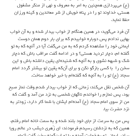
(ع) می‌پردازی‌ همچنین به امر به معروف و نهی از منکر مشغول
هستی، خداوند تو را در پناه خویش از شر معاندین و کینه ورزان
حفظ نماید.
آن فرد می‌گوید: در همین هنگام از خواب بیدار شده و به آن خواب
بهایی ندادم پس دوباره خوابیدم که برای بار دوم همان دوست
ایمانی خود را مشاهده کردم که به من می‌گفت آیا در آنچه که به تو
گفته ام، دچار تردید هستی؟ و در ادامه گفت مراقب باش که دچار
شک و شبهه نشوی و به آنچه که شنیده‌ای یقین داشته باش و این
سخن را با کسی بازگو نکن و برای آن‌که یقین تو بیشتر گردد امام
سجاد (ع) تو را به آنچه که گفته‌ام با خبر خواهد ساخت.
آن شخص نقل می‌کند: زمانی که از خواب بیدار شدم وقت نماز صبح
بود، پس نمازم را خواندم ناگهان شخصی به نزد من آمد و گفت که
من از سوی امام سجاد (ع) آمده‌ام ایشان با شما کار دارد، زودتر به
نزد حضرت بیا.
پس من به سرعت از جای خود بلند شده و به سمت خانه امام رفتم،
همین که به نزدشان رسیدم فرمودند: ای زُهری دیشب در عالم رویا
برادر ایمانی تو به خوابت آمده و با تو این‌گونه سخن گفت (تمامی