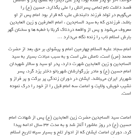
خواند، آخر او پدر شده بود، پدِر علی دیگر، به عشق پدر و امامش
قصد داشت نام تمامی پسرانش را علی بگذارد. حسین (ع) را
می‌گویم در تولد فرزند دلبندش علی، که قرار بود امام پس از او
باشد. فرزندی که به سید الساجدین ، امام العارفین و زین العابدین
معروف می‌شود و پس از واقعه دردناک کربلا با خطبه ها و سخنان گهر
بارش اسلام ناب را زنده نگاه می‌دارد …
امام سجاد علیه السلام چهارمین امام و پیشوای بر حق بعد از حضرت
محمد (ص) است، نامش علی است و به سبب عبادت بسیار به سید
الساجدین و زین العابدین شهرت دارد، پدر او سید و سالار شهیدان
امام حسین (ع) و مادر بزرگوارشان شهربانو دختر یزد گرد، پسر
شهریار ایران می‌باشد. ایشان در دوران زندگی پر برکت و پر فراز و
نشیب خویش، ولایت و امامت سه امام قبل را از خود را درک نموده
است.
امامت سید الساجدین حضرت زین العابدین (ع) پس از شهادت امام
حسین (ع) در روز عاشورا آغاز شد و به مدت 34 سال ادامه پیدا
کرد. دوران امامت ایشان که از ادوار تلخ و بسیار سیاه تاریخ اسلام